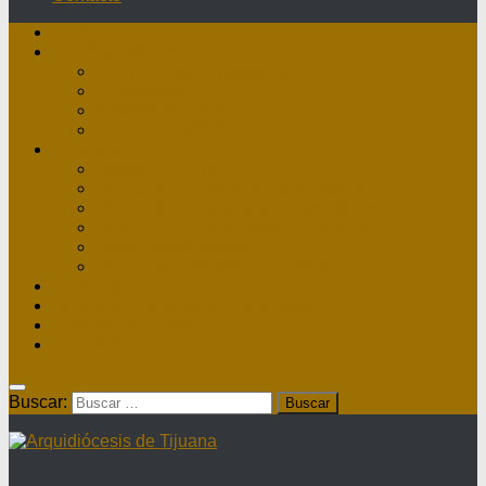
Inicio
Nuestra Diócesis
Administrador Apostólico
II Arzobispo
Arzobispo Emérito
Historia Arquidiócesis
Directorio
Directorio Curia
Directorio Parroquias y Sacerdotes
Directorio Comunidades Masculinas
Directorio Comunidades Femeninas
Obras Asistenciales
Directorio Institutos Educativos
Webmail
Directorio Nacional de Parroquias
¿Dónde hay misa?
Contacto
Buscar: