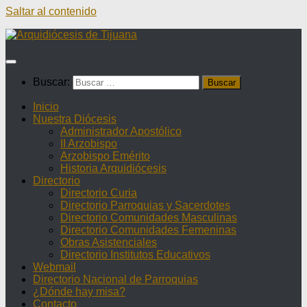
Saltar al contenido
Buscar:
Inicio
Nuestra Diócesis
Administrador Apostólico
II Arzobispo
Arzobispo Emérito
Historia Arquidiócesis
Directorio
Directorio Curia
Directorio Parroquias y Sacerdotes
Directorio Comunidades Masculinas
Directorio Comunidades Femeninas
Obras Asistenciales
Directorio Institutos Educativos
Webmail
Directorio Nacional de Parroquias
¿Dónde hay misa?
Contacto