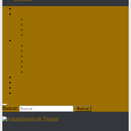
Inicio
Nuestra Diócesis
Administrador Apostólico
II Arzobispo
Arzobispo Emérito
Historia Arquidiócesis
Directorio
Directorio Curia
Directorio Parroquias y Sacerdotes
Directorio Comunidades Masculinas
Directorio Comunidades Femeninas
Obras Asistenciales
Directorio Institutos Educativos
Webmail
Directorio Nacional de Parroquias
¿Dónde hay misa?
Contacto
Buscar: