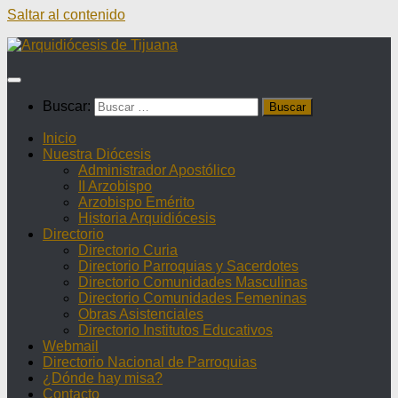
Saltar al contenido
Buscar:
Inicio
Nuestra Diócesis
Administrador Apostólico
II Arzobispo
Arzobispo Emérito
Historia Arquidiócesis
Directorio
Directorio Curia
Directorio Parroquias y Sacerdotes
Directorio Comunidades Masculinas
Directorio Comunidades Femeninas
Obras Asistenciales
Directorio Institutos Educativos
Webmail
Directorio Nacional de Parroquias
¿Dónde hay misa?
Contacto