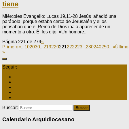
tiene
Miércoles Evangelio: Lucas 19,11-28 Jesús añadió una
parábola, porque estaba cerca de Jerusalén y ellos
pensaban que el Reino de Dios iba a aparecer de un
momento a otro. Él les dijo: «Un hombre...
Página 221 de 274
«
Primero
«
...
10
20
30
...
219
220
221
222
223
...
230
240
250
...
»
Último
»
Seguir:
Buscar:
Calendario Arquidiocesano