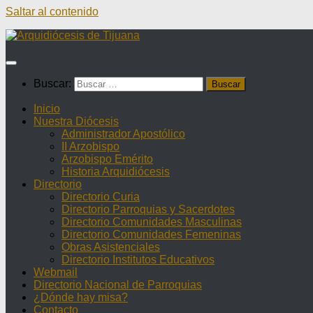
Saltar al contenido
Buscar:
Inicio
Nuestra Diócesis
Administrador Apostólico
II Arzobispo
Arzobispo Emérito
Historia Arquidiócesis
Directorio
Directorio Curia
Directorio Parroquias y Sacerdotes
Directorio Comunidades Masculinas
Directorio Comunidades Femeninas
Obras Asistenciales
Directorio Institutos Educativos
Webmail
Directorio Nacional de Parroquias
¿Dónde hay misa?
Contacto