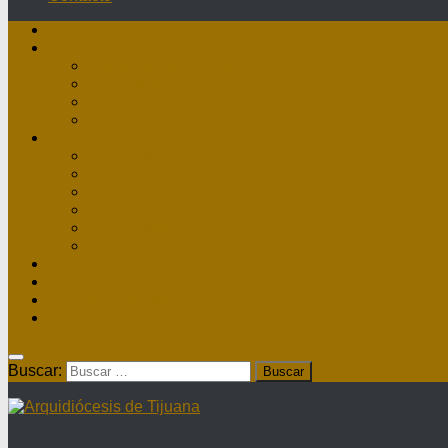
Inicio
Nuestra Diócesis
Administrador Apostólico
II Arzobispo
Arzobispo Emérito
Historia Arquidiócesis
Directorio
Directorio Curia
Directorio Parroquias y Sacerdotes
Directorio Comunidades Masculinas
Directorio Comunidades Femeninas
Obras Asistenciales
Directorio Institutos Educativos
Webmail
Directorio Nacional de Parroquias
¿Dónde hay misa?
Contacto
Buscar: