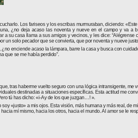
ucharlo. Los fariseos y los escribas murmuraban, diciendo: «Este 
de una, ¿no deja acaso las noventa y nueve en el campo y va a b
egar a su casa llama a sus amigos y vecinos, y les dice: “Alégrens
or un solo pecador que se convierta, que por noventa y nueve justo
a, ¿no enciende acaso la lámpara, barre la casa y busca con cuida
cma que se me había perdido”.
rque, tras haberme vuelto seguro con una lógi­ca intransigente, me 
iduales destinadas a situaciones específicas. Esta actitud me conv
Pero tú has dicho: «i-Ay de los que juzgan…! ».
soy «justo» a mis ojos. Esta visión, más humana y más real, de mi d
i, hacia mí mismo, hacia los otros, hacia el mundo. Al amor se le re