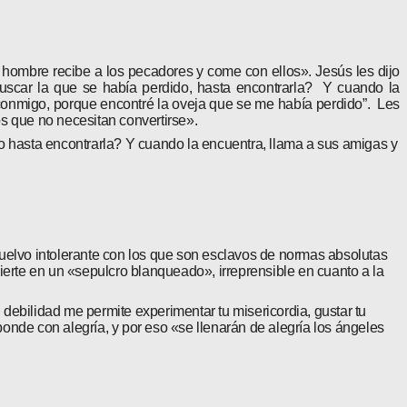
hombre recibe a los pecadores y come con ellos». Jesús les dijo
uscar la que se había perdido, hasta encontrarla? Y cuando la
e conmigo, porque encontré la oveja que se me había perdido”. Les
s que no necesitan convertirse».
do hasta encontrarla? Y cuando la encuentra, llama a sus amigas y
vuelvo intolerante con los que son esclavos de normas absolutas
ierte en un «sepulcro blanqueado», irreprensible en cuanto a la
ebilidad me permite experi­mentar tu misericordia, gustar tu
sponde con alegría, y por eso «se llenarán de alegría los ángeles