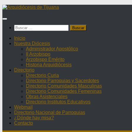
Saltar
al
contenido
Buscar:
Inicio
Nuestra Diócesis
Administrador Apostólico
II Arzobispo
Arzobispo Emérito
Historia Arquidiócesis
Directorio
Directorio Curia
Directorio Parroquias y Sacerdotes
Directorio Comunidades Masculinas
Directorio Comunidades Femeninas
Obras Asistenciales
Directorio Institutos Educativos
Webmail
Directorio Nacional de Parroquias
¿Dónde hay misa?
Contacto