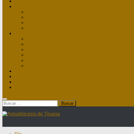
Inicio
Nuestra Diócesis
Administrador Apostólico
II Arzobispo
Arzobispo Emérito
Historia Arquidiócesis
Directorio
Directorio Curia
Directorio Parroquias y Sacerdotes
Directorio Comunidades Masculinas
Directorio Comunidades Femeninas
Obras Asistenciales
Directorio Institutos Educativos
Webmail
Directorio Nacional de Parroquias
¿Dónde hay misa?
Contacto
Buscar: