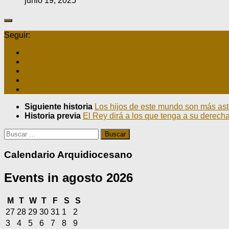
junio 19, 2025
Seguir:
Siguiente historia
Los hijos de este mundo son más astu
Historia previa
El Rey dirá a los que tenga a su derec
Buscar:
Calendario Arquidiocesano
Events in agosto 2026
lunes
martes
miércoles
jueves
viernes
sábado
domingo
M
T
W
T
F
S
S
julio
julio
julio
julio
julio
agosto
agosto
27
28
29
30
31
1
2
27,
28,
29,
30,
31,
1,
2,
agosto
agosto
agosto
agosto
agosto
agosto
agosto
3
4
5
6
7
8
9