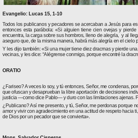
Evangelio: Lucas 15, 1-10
Todos los publicanos y pecadores se acercaban a Jesús para esc
entonces esta parábola: «Si alguien tiene cien ovejas y pier
encuentra, la carga sobre sus hombros, lleno de alegría, y al ll
aseguro que, de la misma manera, habrá más alegría en el cielo p
Y les dijo también: «Si una mujer tiene diez dracmas y pierde un
vecinas, y les dice: “Alégrense conmigo, porque encontré la dra
ORATIO
¿Fariseo? A veces lo soy, y tú entonces, Señor, me con­denas, po
que ofuscan y desaprueban la libre aportación de decisiones indiv
jus­ticia —como dice Pablo— y duro con las limitaciones aje­nas. 
¿Publicano? Así me presento, y tú, Señor, me perdo­nas porque no 
amor y vivir con agra­decimiento en una actitud de respeto hacia t
de Dios por un pecador que se convierta».
Mons. Salvador Cisneros