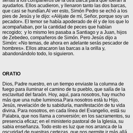
señas a los compañeros de la otra barca para que fueran a
ayudarlos. Ellos acudieron, y llenaron tanto las dos barcas,
que casi se hundían.
Al ver esto, Simón Pedro se echó a los
pies de Jesús y le dijo: «Aléjate de mí, Señor, porque soy un
pecador». El temor se había apoderado de él y de los que lo
acompañaban, por la cantidad de peces que habían
recogido; y lo mismo les pasaba a Santiago y a Juan, hijos
de Zebedeo, compañeros de Simón. Pero Jesús dijo a
Simón: «No temas, de ahora en adelante serás pescador de
hombres». Ellos atracaron las barcas a la orilla y,
abandonándolo todo, lo siguieron.
ORATIO
Dios, Padre nuestro, en un tiempo enviaste la columna de
fuego para iluminar el camino de tu pueblo, que salía de la
esclavitud del faraón. Hoy, aquí, para nosotros, hay mucho
más que una nube luminosa.
Para nosotros está tu Hijo,
Jesús, revelación de tu sabiduría, manifestación de tu vida
divina. Para nosotros, en cada línea del Evangelio, está su
Palabra, que nos llama a conversión; en los sacramentos, su
presencia eficaz; en el ministerio pastoral de la Iglesia, su
sabia enseñanza. Todo esto es luz que nos arranca de la
oscuridad de nuestras certezas, que nos permite ir más allá