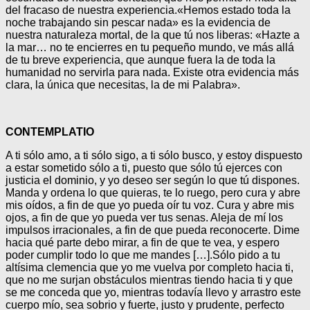
del fracaso de nuestra experiencia.
«Hemos estado toda la
noche trabajando sin pescar nada» es la evidencia de
nuestra naturaleza mortal, de la que tú nos liberas: «Hazte a
la mar… no te encierres en tu pequeño mundo, ve más allá
de tu breve experiencia, que aunque fuera la de toda la
humanidad no servirla para nada. Existe otra evidencia más
clara, la única que necesitas, la de mi Palabra».
CONTEMPLATIO
A ti sólo amo, a ti sólo sigo, a ti sólo busco, y estoy dispuesto
a estar sometido sólo a ti, puesto que sólo tú ejerces con
justicia el dominio, y yo deseo ser según lo que tú dispones.
Manda y ordena lo que quieras, te lo ruego, pero cura y abre
mis oídos, a fin de que yo pueda oír tu voz. Cura y abre mis
ojos, a fin de que yo pueda ver tus senas. Aleja de mí los
impulsos irracionales, a fin de que pueda reconocerte. Dime
hacia qué parte debo mirar, a fin de que te vea, y espero
poder cumplir todo lo que me mandes […].
Sólo pido a tu
altísima clemencia que yo me vuelva por completo hacia ti,
que no me surjan obstáculos mientras tiendo hacia ti y que
se me conceda que yo, mientras todavía llevo y arrastro este
cuerpo mío, sea sobrio y fuerte, justo y prudente, perfecto