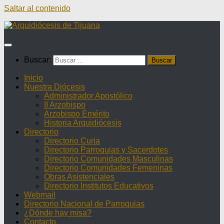
Saltar al contenido
Buscar:
Inicio
Nuestra Diócesis
Administrador Apostólico
II Arzobispo
Arzobispo Emérito
Historia Arquidiócesis
Directorio
Directorio Curia
Directorio Parroquias y Sacerdotes
Directorio Comunidades Masculinas
Directorio Comunidades Femeninas
Obras Asistenciales
Directorio Institutos Educativos
Webmail
Directorio Nacional de Parroquias
¿Dónde hay misa?
Contacto