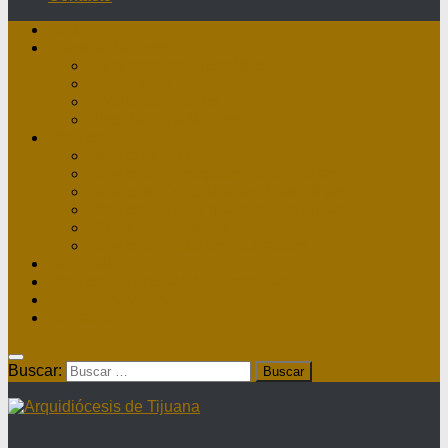
Inicio
Nuestra Diócesis
Administrador Apostólico
II Arzobispo
Arzobispo Emérito
Historia Arquidiócesis
Directorio
Directorio Curia
Directorio Parroquias y Sacerdotes
Directorio Comunidades Masculinas
Directorio Comunidades Femeninas
Obras Asistenciales
Directorio Institutos Educativos
Webmail
Directorio Nacional de Parroquias
¿Dónde hay misa?
Contacto
Buscar: