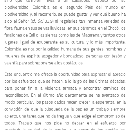
sino que también invita a un cuidadoso respeto por su
biodiversidad. Colombia es el segundo País del mundo en
biodiversidad y, al recorrerlo, se puede gustar y ver qué bueno ha
sido el Señor (cf.
Sal
33,9) al regalarles tan inmensa variedad de
flora, fauna en sus selvas lluviosas, en sus páramos, en el Chocó, los
farallones de Cali o las sierras como las de Macarena y tantos otros
lugares. Igual de exuberante es su cultura; y lo más importante,
Colombia es rica por la calidad humana de sus gentes, hombres y
mujeres de espíritu acogedor y bondadoso; personas con tesón y
valentía para sobreponerse a los obstáculos.
Este encuentro me ofrece la oportunidad para expresar el aprecio
por los esfuerzos que se hacen, a lo largo de las últimas décadas,
para poner fin a la violencia armada y encontrar caminos de
reconciliación. En el último año ciertamente se ha avanzado de
modo particular; los pasos dados hacen crecer la esperanza, en la
convicción de que la búsqueda de la paz es un trabajo siempre
abierto, una tarea que no da tregua y que exige el compromiso de
todos. Trabajo que nos pide no decaer
en el esfuerzo por
construir
la unidad de la nación y, a pesar de los obstáculos,