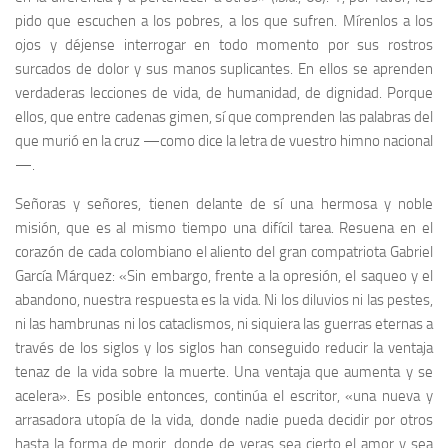
pido que escuchen a los pobres, a los que sufren. Mírenlos a los
ojos y déjense interrogar en todo momento por sus rostros
surcados de dolor y sus manos suplicantes. En ellos se aprenden
verdaderas lecciones de vida, de humanidad, de dignidad. Porque
ellos, que entre cadenas gimen, sí que comprenden las palabras del
que murió en la cruz —como dice la letra de vuestro himno nacional
—.
Señoras y señores, tienen delante de sí una hermosa y noble
misión, que es al mismo tiempo una difícil tarea. Resuena en el
corazón de cada colombiano el aliento del gran compatriota Gabriel
García Márquez: «Sin embargo, frente a la opresión, el saqueo y el
abandono, nuestra respuesta es la vida. Ni los diluvios ni las pestes,
ni las hambrunas ni los cataclismos, ni siquiera las guerras eternas a
través de los siglos y los siglos han conseguido reducir la ventaja
tenaz de la vida sobre la muerte. Una ventaja que aumenta y se
acelera». Es posible entonces, continúa el escritor, «una nueva y
arrasadora utopía de la vida, donde nadie pueda decidir por otros
hasta la forma de morir, donde de veras sea cierto el amor y sea