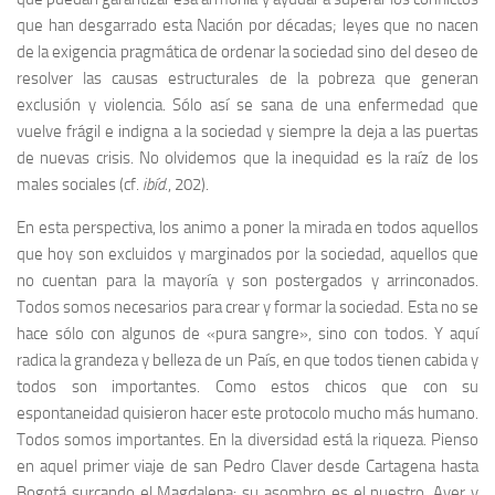
que han desgarrado esta Nación por décadas; leyes que no nacen
de la exigencia pragmática de ordenar la sociedad sino del deseo de
resolver las causas estructurales de la pobreza que generan
exclusión y violencia. Sólo así se sana de una enfermedad que
vuelve frágil e indigna a la sociedad y siempre la deja a las puertas
de nuevas crisis. No olvidemos que la inequidad es la raíz de los
males sociales (cf.
ibíd.
, 202).
En esta perspectiva, los animo a poner la mirada en todos aquellos
que hoy son excluidos y marginados por la sociedad, aquellos que
no cuentan para la mayoría y son postergados y arrinconados.
Todos somos necesarios para crear y formar la sociedad. Esta no se
hace sólo con algunos de «pura sangre», sino con todos. Y aquí
radica la grandeza y belleza de un País, en que todos tienen cabida y
todos son importantes. Como estos chicos que con su
espontaneidad quisieron hacer este protocolo mucho más humano.
Todos somos importantes. En la diversidad está la riqueza. Pienso
en aquel primer viaje de san Pedro Claver desde Cartagena hasta
Bogotá surcando el Magdalena: su asombro es el nuestro
.
Ayer y