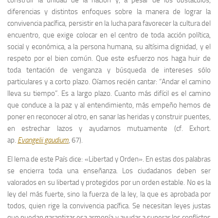
diferencias y distintos enfoques sobre la manera de lograr la
convivencia pacífica, persistir en la lucha para favorecer la cultura del
encuentro, que exige colocar en el centro de toda acción política,
social y económica, a la persona humana, su altísima dignidad, y el
respeto por el bien común. Que este esfuerzo nos haga huir
de
toda tentación de venganza y búsqueda de intereses sólo
particulares y a corto plazo. Oíamos recién cantar: “Andar el camino
lleva su tiempo”. Es a largo plazo. Cuanto más difícil es el camino
que conduce a la paz y al entendimiento, más empeño hemos de
poner en reconocer al otro, en sanar las heridas y construir puentes,
en estrechar lazos y ayudarnos mutuamente (cf. Exhort.
ap.
Evangelii gaudium
, 67).
El lema de este País dice: «Libertad y Orden». En estas dos palabras
se encierra toda una enseñanza. Los ciudadanos deben ser
valorados en su libertad y protegidos por un orden estable. No es la
ley del más fuerte, sino la fuerza de la ley, la que es aprobada por
todos, quien rige la convivencia pacífica. Se necesitan leyes justas
que puedan garantizar esa armonía y ayudar a superar los conflictos