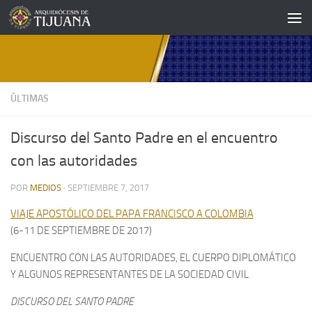
Saltar al contenido
ÚLTIMAS
Discurso del Santo Padre en el encuentro
con las autoridades
POR
MEDIOS
·
SEPTIEMBRE 7, 2017
VIAJE APOSTÓLICO DEL PAPA FRANCISCO A COLOMBIA
(6-11 DE SEPTIEMBRE DE 2017)
ENCUENTRO CON LAS AUTORIDADES, EL CUERPO DIPLOMÁTICO
Y ALGUNOS REPRESENTANTES DE LA SOCIEDAD CIVIL
DISCURSO DEL SANTO PADRE