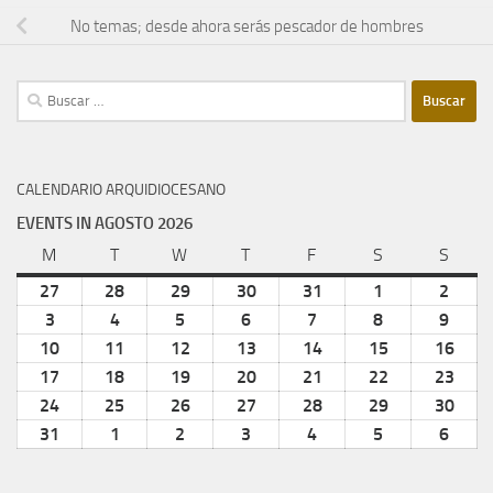
No temas; desde ahora serás pescador de hombres
Buscar:
CALENDARIO ARQUIDIOCESANO
EVENTS IN AGOSTO 2026
M
lunes
T
martes
W
miércoles
T
jueves
F
viernes
S
sábado
S
domi
27
julio
28
julio
29
julio
30
julio
31
julio
1
agosto
2
agost
27,
28,
29,
30,
31,
1,
2,
3
agosto
4
agosto
5
agosto
6
agosto
7
agosto
8
agosto
9
agost
2026
2026
2026
2026
2026
2026
2026
3,
4,
5,
6,
7,
8,
9,
10
agosto
11
agosto
12
agosto
13
agosto
14
agosto
15
agosto
16
agos
2026
2026
2026
2026
2026
2026
2026
10,
11,
12,
13,
14,
15,
16,
17
agosto
18
agosto
19
agosto
20
agosto
21
agosto
22
agosto
23
agos
2026
2026
2026
2026
2026
2026
202
17,
18,
19,
20,
21,
22,
23,
24
agosto
25
agosto
26
agosto
27
agosto
28
agosto
29
agosto
30
agos
2026
2026
2026
2026
2026
2026
202
24,
25,
26,
27,
28,
29,
30,
31
agosto
1
septiembre
2
septiembre
3
septiembre
4
septiembre
5
septiembre
6
septi
2026
2026
2026
2026
2026
2026
202
31,
1,
2,
3,
4,
5,
6,
2026
2026
2026
2026
2026
2026
2026