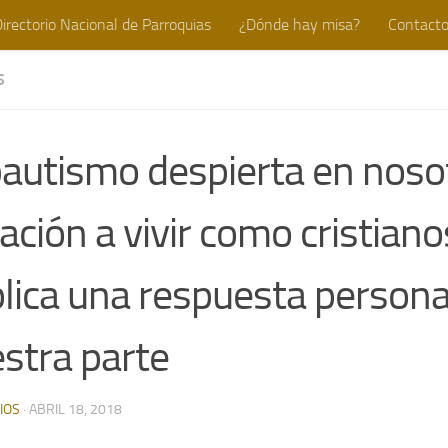
irectorio Nacional de Parroquias
¿Dónde hay misa?
Contact
S
bautismo despierta en noso
ación a vivir como cristianos
lica una respuesta persona
stra parte
IOS
·
ABRIL 18, 2018