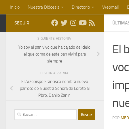
Inicio
Nuestra Diócesis
Directorio
Webmail
D
Saltar al contenido
SEGUIR:
ÚLTIMA
SIGUIENTE HISTORIA
El 
Yo soy el pan vivo que ha bajado del cielo;
el que coma de este pan vivirá para
siempre
voc
HISTORIA PREVIA
imp
El Arzobispo Francisco nombra nuevo
párroco de Nuestra Señora de Loreto al
Pbro. Danilo Zanini
nue
Buscar:
POR
MED