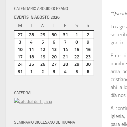
CALENDARIO ARQUIDIOCESANO
“Querid
EVENTS IN AGOSTO 2026
M
lunes
T
martes
W
miércoles
T
jueves
F
viernes
S
sábado
S
domingo
Los ges
se reci
27
julio
28
julio
29
julio
30
julio
31
julio
1
agosto
2
agosto
27,
28,
29,
30,
31,
1,
2,
gracia.
3
agosto
4
agosto
5
agosto
6
agosto
7
agosto
8
agosto
9
agosto
2026
2026
2026
2026
2026
2026
2026
3,
4,
5,
6,
7,
8,
9,
10
agosto
11
agosto
12
agosto
13
agosto
14
agosto
15
agosto
16
agosto
En el r
2026
2026
2026
2026
2026
2026
2026
10,
11,
12,
13,
14,
15,
16,
17
agosto
18
agosto
19
agosto
20
agosto
21
agosto
22
agosto
23
agosto
nombre 
2026
2026
2026
2026
2026
2026
2026
17,
18,
19,
20,
21,
22,
23,
24
agosto
25
agosto
26
agosto
27
agosto
28
agosto
29
agosto
30
agosto
ama pe
2026
2026
2026
2026
2026
2026
2026
24,
25,
26,
27,
28,
29,
30,
31
agosto
1
septiembre
2
septiembre
3
septiembre
4
septiembre
5
septiembre
6
septiembre
2026
2026
2026
2026
2026
2026
2026
31,
1,
2,
3,
4,
5,
6,
cristia
2026
2026
2026
2026
2026
2026
2026
ahí: a 
CATEDRAL
día nos
A conti
Iglesia
SEMINARIO DIOCESANO DE TIJUANA
para el