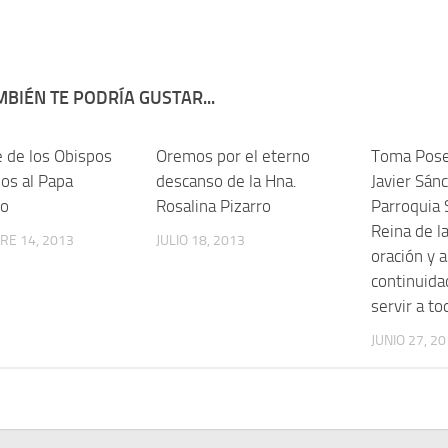
BIÉN TE PODRÍA GUSTAR...
 de los Obispos
Oremos por el eterno
Toma Poses
os al Papa
descanso de la Hna.
Javier Sán
co
Rosalina Pizarro
Parroquia 
Reina de la
RE 14, 2013
JULIO 18, 2013
oración y 
continuida
servir a to
JUNIO 27, 2