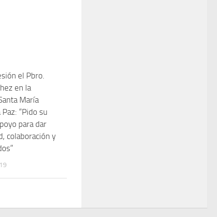
ión el Pbro.
chez en la
Santa María
 Paz: “Pido su
apoyo para dar
d, colaboración y
dos”
019