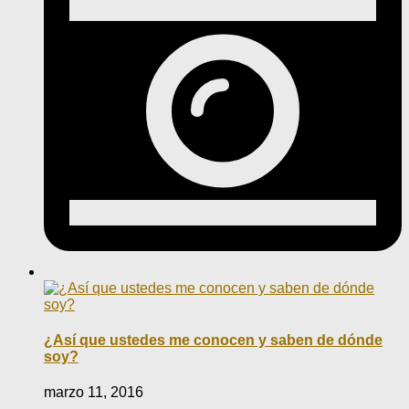
¿Así que ustedes me conocen y saben de dónde
soy?
marzo 11, 2016