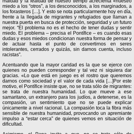
maldad y la fealdad de nuestro tiempo acrecienta «nuestro
miedo a los “otros”, a los desconocidos, a los marginados, a
los forasteros […]. Y esto se nota particularmente hoy en día,
frente a la llegada de migrantes y refugiados que llaman a
nuestra puerta en busca de protección, seguridad y un futuro
mejor. “El problema no es el hecho de tener dudas y sentir
miedo. El problema – precisa el Pontífice – es cuando esas
dudas y esos miedos condicionan nuestra forma de pensar y
de actuar hasta el punto de convertirnos en seres
intolerantes, cerrados y quizás, sin darnos cuenta, incluso
racistas”.
Acentuando que la mayor caridad es la que se ejerce con
quienes no pueden corresponder y tal vez ni siquiera dar
gracias. «Lo que está en juego es el rostro que queremos
darnos como sociedad y el valor de cada vida […]Por este
motivo, el Pontífice insiste que, no se trata sólo de migrantes:
se trata de nuestra humanidad. Lo que mueve a ese
samaritano, un extranjero para los judíos, a detenerse, es la
compasión, un sentimiento que no se puede explicar
únicamente a nivel racional. La compasión toca la fibra más
sensible de nuestra humanidad, provocando un apremiante
impulso a “estar cerca” de quienes vemos en situación de
dificultad.