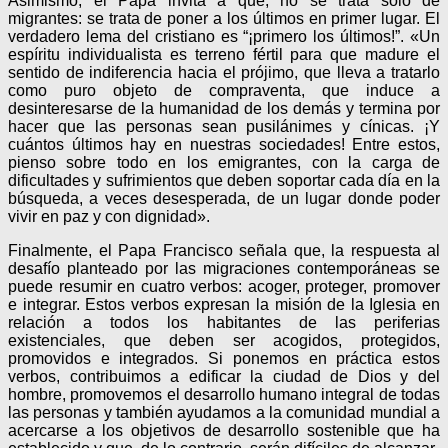
Asimismo, el Papa invita a que, no se trata sólo de
migrantes: se trata de poner a los últimos en primer lugar. El
verdadero lema del cristiano es “¡primero los últimos!”. «Un
espíritu individualista es terreno fértil para que madure el
sentido de indiferencia hacia el prójimo, que lleva a tratarlo
como puro objeto de compraventa, que induce a
desinteresarse de la humanidad de los demás y termina por
hacer que las personas sean pusilánimes y cínicas. ¡Y
cuántos últimos hay en nuestras sociedades! Entre estos,
pienso sobre todo en los emigrantes, con la carga de
dificultades y sufrimientos que deben soportar cada día en la
búsqueda, a veces desesperada, de un lugar donde poder
vivir en paz y con dignidad».
Finalmente, el Papa Francisco señala que, la respuesta al
desafío planteado por las migraciones contemporáneas se
puede resumir en cuatro verbos: acoger, proteger, promover
e integrar. Estos verbos expresan la misión de la Iglesia en
relación a todos los habitantes de las periferias
existenciales, que deben ser acogidos, protegidos,
promovidos e integrados. Si ponemos en práctica estos
verbos, contribuimos a edificar la ciudad de Dios y del
hombre, promovemos el desarrollo humano integral de todas
las personas y también ayudamos a la comunidad mundial a
acercarse a los objetivos de desarrollo sostenible que ha