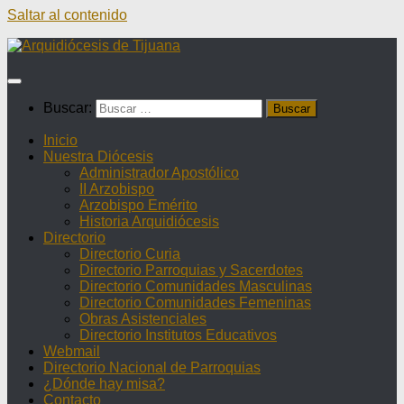
Saltar al contenido
Buscar:
Inicio
Nuestra Diócesis
Administrador Apostólico
II Arzobispo
Arzobispo Emérito
Historia Arquidiócesis
Directorio
Directorio Curia
Directorio Parroquias y Sacerdotes
Directorio Comunidades Masculinas
Directorio Comunidades Femeninas
Obras Asistenciales
Directorio Institutos Educativos
Webmail
Directorio Nacional de Parroquias
¿Dónde hay misa?
Contacto