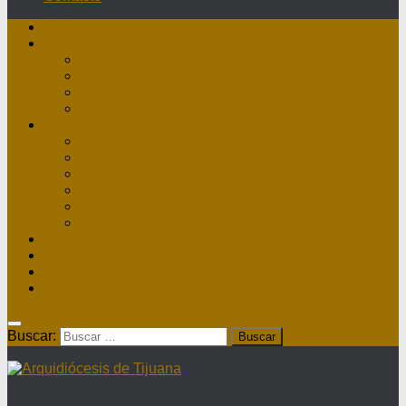
Inicio
Nuestra Diócesis
Administrador Apostólico
II Arzobispo
Arzobispo Emérito
Historia Arquidiócesis
Directorio
Directorio Curia
Directorio Parroquias y Sacerdotes
Directorio Comunidades Masculinas
Directorio Comunidades Femeninas
Obras Asistenciales
Directorio Institutos Educativos
Webmail
Directorio Nacional de Parroquias
¿Dónde hay misa?
Contacto
Buscar: