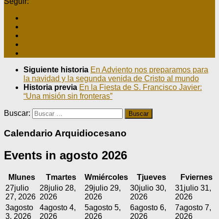
Seguir:
Siguiente historia
En Adviento nos preparamos para
la navidad y la segunda venida de Cristo al mundo
Historia previa
En la Fiesta de S. Francisco Javier:
“Una misión sin fronteras”
Buscar:
Calendario Arquidiocesano
Events in agosto 2026
M
lunes
T
martes
W
miércoles
T
jueves
F
viernes
27
julio
28
julio 28,
29
julio 29,
30
julio 30,
31
julio 31,
27, 2026
2026
2026
2026
2026
3
agosto
4
agosto 4,
5
agosto 5,
6
agosto 6,
7
agosto 7,
3, 2026
2026
2026
2026
2026