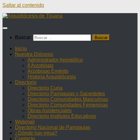
Saltar al contenido
Buscar:
Inicio
Nuestra Diócesis
Administrador Apostólico
II Arzobispo
Arzobispo Emérito
Historia Arquidiócesis
Directorio
Directorio Curia
Directorio Parroquias y Sacerdotes
Directorio Comunidades Masculinas
Directorio Comunidades Femeninas
Obras Asistenciales
Directorio Institutos Educativos
Webmail
Directorio Nacional de Parroquias
¿Dónde hay misa?
Contacto