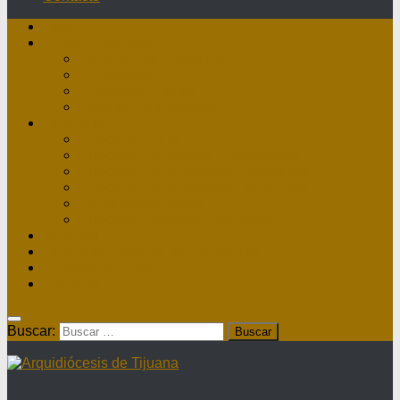
Inicio
Nuestra Diócesis
Administrador Apostólico
II Arzobispo
Arzobispo Emérito
Historia Arquidiócesis
Directorio
Directorio Curia
Directorio Parroquias y Sacerdotes
Directorio Comunidades Masculinas
Directorio Comunidades Femeninas
Obras Asistenciales
Directorio Institutos Educativos
Webmail
Directorio Nacional de Parroquias
¿Dónde hay misa?
Contacto
Buscar: