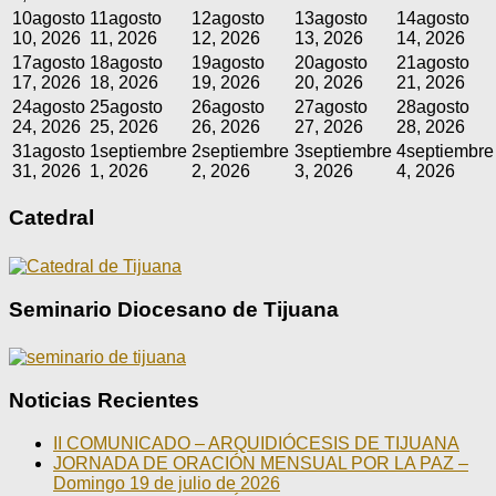
10
agosto
11
agosto
12
agosto
13
agosto
14
agosto
10, 2026
11, 2026
12, 2026
13, 2026
14, 2026
17
agosto
18
agosto
19
agosto
20
agosto
21
agosto
17, 2026
18, 2026
19, 2026
20, 2026
21, 2026
24
agosto
25
agosto
26
agosto
27
agosto
28
agosto
24, 2026
25, 2026
26, 2026
27, 2026
28, 2026
31
agosto
1
septiembre
2
septiembre
3
septiembre
4
septiembre
31, 2026
1, 2026
2, 2026
3, 2026
4, 2026
Catedral
Seminario Diocesano de Tijuana
Noticias Recientes
II COMUNICADO – ARQUIDIÓCESIS DE TIJUANA
JORNADA DE ORACIÓN MENSUAL POR LA PAZ –
Domingo 19 de julio de 2026