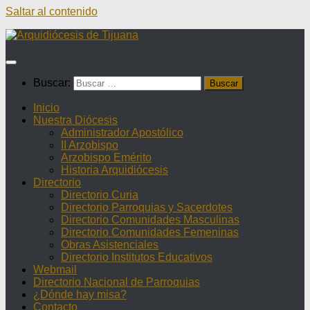
Saltar al contenido
Buscar:
Inicio
Nuestra Diócesis
Administrador Apostólico
II Arzobispo
Arzobispo Emérito
Historia Arquidiócesis
Directorio
Directorio Curia
Directorio Parroquias y Sacerdotes
Directorio Comunidades Masculinas
Directorio Comunidades Femeninas
Obras Asistenciales
Directorio Institutos Educativos
Webmail
Directorio Nacional de Parroquias
¿Dónde hay misa?
Contacto