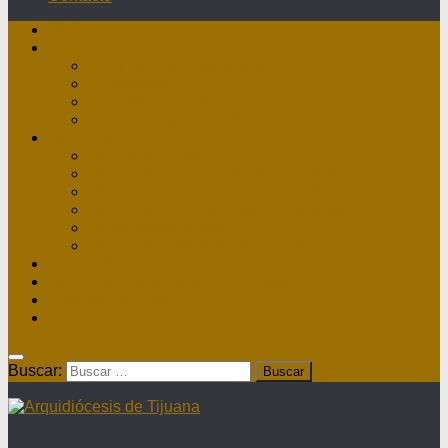
Inicio
Nuestra Diócesis
Administrador Apostólico
II Arzobispo
Arzobispo Emérito
Historia Arquidiócesis
Directorio
Directorio Curia
Directorio Parroquias y Sacerdotes
Directorio Comunidades Masculinas
Directorio Comunidades Femeninas
Obras Asistenciales
Directorio Institutos Educativos
Webmail
Directorio Nacional de Parroquias
¿Dónde hay misa?
Contacto
Buscar: