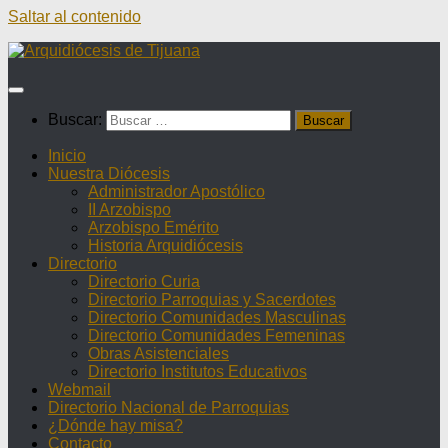
Saltar al contenido
Buscar:
Inicio
Nuestra Diócesis
Administrador Apostólico
II Arzobispo
Arzobispo Emérito
Historia Arquidiócesis
Directorio
Directorio Curia
Directorio Parroquias y Sacerdotes
Directorio Comunidades Masculinas
Directorio Comunidades Femeninas
Obras Asistenciales
Directorio Institutos Educativos
Webmail
Directorio Nacional de Parroquias
¿Dónde hay misa?
Contacto