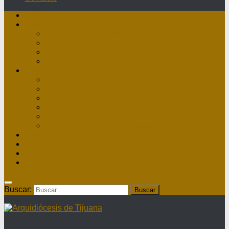
Inicio
Nuestra Diócesis
Administrador Apostólico
II Arzobispo
Arzobispo Emérito
Historia Arquidiócesis
Directorio
Directorio Curia
Directorio Parroquias y Sacerdotes
Directorio Comunidades Masculinas
Directorio Comunidades Femeninas
Obras Asistenciales
Directorio Institutos Educativos
Webmail
Directorio Nacional de Parroquias
¿Dónde hay misa?
Contacto
Buscar: