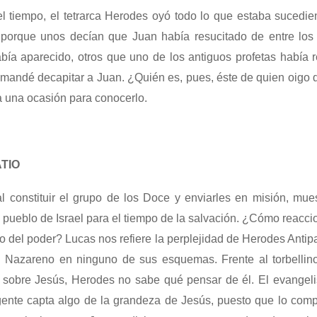
l tiempo, el tetrarca Herodes oyó todo lo que estaba sucedi
 porque unos decían que Juan había resucitado de entre los 
abía aparecido, otros que uno de los antiguos profetas había 
 mandé decapitar a Juan. ¿Quién es, pues, éste de quien oigo 
 una ocasión para conocerlo.
TIO
al constituir el grupo de los Doce y enviarles en misión, mue
l pueblo de Israel para el tiempo de la salvación. ¿Cómo reacc
o del poder? Lucas nos refiere la perplejidad de Herodes Antip
al Nazareno en ninguno de sus esquemas. Frente al torbellin
n sobre Jesús, Herodes no sabe qué pensar de él. El evangel
gente capta algo de la grandeza de Jesús, puesto que lo comp