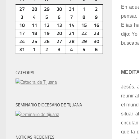
En aque
27
julio
28
julio
29
julio
30
julio
31
julio
1
agosto
2
agosto
pensar,
27,
28,
29,
30,
31,
1,
2,
3
agosto
4
agosto
5
agosto
6
agosto
7
agosto
8
agosto
9
agosto
2026
2026
2026
2026
2026
2026
2026
3,
4,
5,
6,
7,
8,
9,
10
agosto
11
agosto
12
agosto
13
agosto
14
agosto
15
agosto
16
agosto
Elías h
2026
2026
2026
2026
2026
2026
2026
10,
11,
12,
13,
14,
15,
16,
17
agosto
18
agosto
19
agosto
20
agosto
21
agosto
22
agosto
23
agosto
dijo: Yo
2026
2026
2026
2026
2026
2026
2026
17,
18,
19,
20,
21,
22,
23,
24
agosto
25
agosto
26
agosto
27
agosto
28
agosto
29
agosto
30
agosto
buscaba
2026
2026
2026
2026
2026
2026
2026
24,
25,
26,
27,
28,
29,
30,
31
agosto
1
septiembre
2
septiembre
3
septiembre
4
septiembre
5
septiembre
6
septiembre
2026
2026
2026
2026
2026
2026
2026
31,
1,
2,
3,
4,
5,
6,
2026
2026
2026
2026
2026
2026
2026
MEDITA
CATEDRAL
Jesús, 
reunir a
el mund
SEMINARIO DIOCESANO DE TIJUANA
situar 
circula
que la 
NOTICIAS RECIENTES