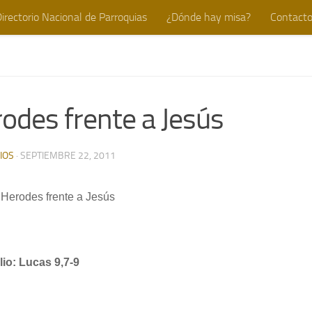
irectorio Nacional de Parroquias
¿Dónde hay misa?
Contact
odes frente a Jesús
IOS
·
SEPTIEMBRE 22, 2011
 Herodes frente a Jesús
io: Lucas 9,7-9