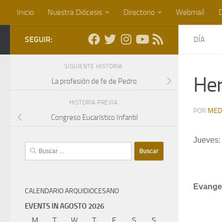
Inicio
Nuestra Diócesis
Directorio
Webmail
D
Saltar al contenido
SEGUIR:
DÍA
SIGUIENTE HISTORIA
Her
La profesión de fe de Pedro
HISTORIA PREVIA
POR
MED
Congreso Eucarístico Infantil
Jueves:
Buscar:
Evangel
CALENDARIO ARQUIDIOCESANO
EVENTS IN AGOSTO 2026
M
lunes
T
martes
W
miércoles
T
jueves
F
viernes
S
sábado
S
domingo