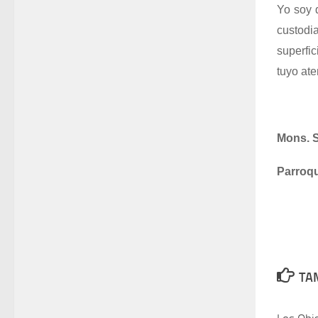
Yo soy 
custodi
superfic
tuyo ate
Mons. S
Parroqu
TAM