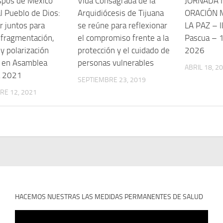
spos de México
Vida Consagrada de la
JORNADA 
l Pueblo de Dios:
Arquidiócesis de Tijuana
ORACIÓN 
r juntos para
se reúne para reflexionar
LA PAZ – I
 fragmentación,
el compromiso frente a la
Pascua – 1
 y polarización
protección y el cuidado de
2026
a” en Asamblea
personas vulnerables
ABRIL 18, 2
a 2021
SEPTIEMBRE 23, 2019
RE 12, 2021
HACEMOS NUESTRAS LAS MEDIDAS PERMANENTES DE SALUD