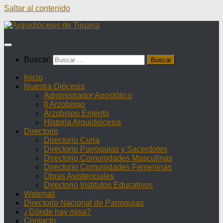
Saltar al contenido
Buscar:
Inicio
Nuestra Diócesis
Administrador Apostólico
II Arzobispo
Arzobispo Emérito
Historia Arquidiócesis
Directorio
Directorio Curia
Directorio Parroquias y Sacerdotes
Directorio Comunidades Masculinas
Directorio Comunidades Femeninas
Obras Asistenciales
Directorio Institutos Educativos
Webmail
Directorio Nacional de Parroquias
¿Dónde hay misa?
Contacto