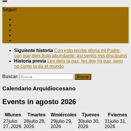
Seguir:
Siguiente historia
Con esto recibe gloria mi Padre,
con que deis fruto abundante; así seréis mis discípulos
Historia previa
Les dejo la paz, les doy mi paz, pero
no como la da el mundo
Buscar:
Calendario Arquidiocesano
Events in agosto 2026
M
lunes
T
martes
W
miércoles
T
jueves
F
viernes
27
julio
28
julio 28,
29
julio 29,
30
julio 30,
31
julio 31,
27, 2026
2026
2026
2026
2026