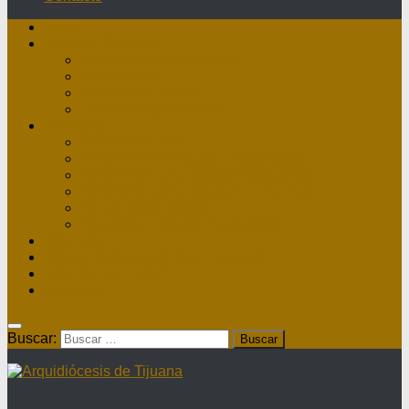
Inicio
Nuestra Diócesis
Administrador Apostólico
II Arzobispo
Arzobispo Emérito
Historia Arquidiócesis
Directorio
Directorio Curia
Directorio Parroquias y Sacerdotes
Directorio Comunidades Masculinas
Directorio Comunidades Femeninas
Obras Asistenciales
Directorio Institutos Educativos
Webmail
Directorio Nacional de Parroquias
¿Dónde hay misa?
Contacto
Buscar: