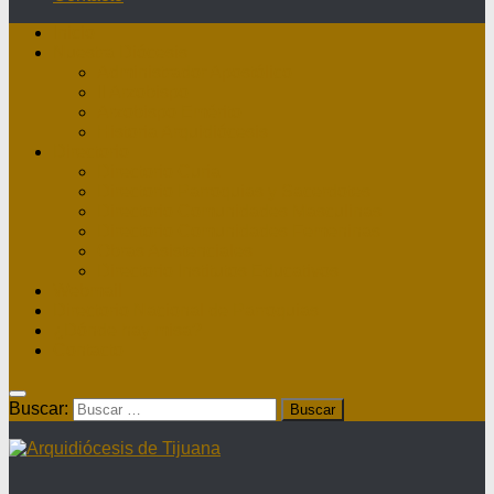
Inicio
Nuestra Diócesis
Administrador Apostólico
II Arzobispo
Arzobispo Emérito
Historia Arquidiócesis
Directorio
Directorio Curia
Directorio Parroquias y Sacerdotes
Directorio Comunidades Masculinas
Directorio Comunidades Femeninas
Obras Asistenciales
Directorio Institutos Educativos
Webmail
Directorio Nacional de Parroquias
¿Dónde hay misa?
Contacto
Buscar: