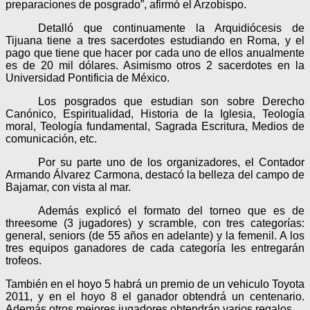
preparaciones de posgrado”, afirmó el Arzobispo.
Detalló que continuamente la Arquidiócesis de
Tijuana tiene a tres sacerdotes estudiando en Roma, y el
pago que tiene que hacer por cada uno de ellos anualmente
es de 20 mil dólares. Asimismo otros 2 sacerdotes en la
Universidad Pontificia de México.
Los posgrados que estudian son sobre Derecho
Canónico, Espiritualidad, Historia de la Iglesia, Teología
moral, Teología fundamental, Sagrada Escritura, Medios de
comunicación, etc.
Por su parte uno de los organizadores, el Contador
Armando Álvarez Carmona, destacó la belleza del campo de
Bajamar, con vista al mar.
Además explicó el formato del torneo que es de
threesome (3 jugadores) y scramble, con tres categorías:
general, seniors (de 55 años en adelante) y la femenil. A los
tres equipos ganadores de cada categoría les entregarán
trofeos.
También en el hoyo 5 habrá un premio de un vehiculo Toyota
2011, y en el hoyo 8 el ganador obtendrá un centenario.
Además otros mejores jugadores obtendrán varios regalos.