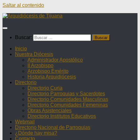
Saltar al contenido
Buscar:
Inicio
Nuestra Diócesis
Administrador Apostólico
II Arzobispo
Arzobispo Emérito
Historia Arquidiócesis
Directorio
Directorio Curia
Directorio Parroquias y Sacerdotes
Directorio Comunidades Masculinas
Directorio Comunidades Femeninas
Obras Asistenciales
Directorio Institutos Educativos
Webmail
Directorio Nacional de Parroquias
¿Dónde hay misa?
Contacto