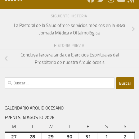
SIGUIENTE HISTORIA
La Pastoral de la Salud ofrece servicios médicos en la 38va
Jornada Médica y Oftalmológica
HISTORIA PREVIA
Concluye tercera tanda de Ejercicios Espirituales del
Presbiterio de nuestra Arquidiócesis
Buscar:
CALENDARIO ARQUIDIOCESANO
EVENTS IN AGOSTO 2026
M
lunes
T
martes
W
miércoles
T
jueves
F
viernes
S
sábado
S
domi
27
julio
28
julio
29
julio
30
julio
31
julio
1
agosto
2
agost