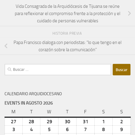
Vida Consagrada de la Arquidiócesis de Tijuana se reúne
para reflexionar el compromiso frente a la protección y el
cuidado de personas vulnerables
HISTORIA PREVIA
Papa Francisco dialoga con periodistas: “lo que tengo en el
corazón sobre la comunicación”
Buscar:
CALENDARIO ARQUIDIOCESANO
EVENTS IN AGOSTO 2026
M
lunes
T
martes
W
miércoles
T
jueves
F
viernes
S
sábado
S
domi
27
julio
28
julio
29
julio
30
julio
31
julio
1
agosto
2
agost
27,
28,
29,
30,
31,
1,
2,
3
agosto
4
agosto
5
agosto
6
agosto
7
agosto
8
agosto
9
agost