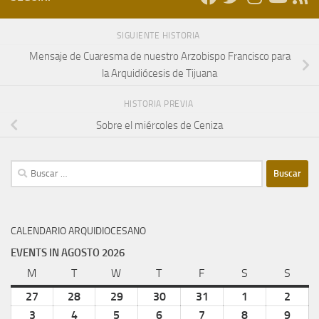
SIGUIENTE HISTORIA
Mensaje de Cuaresma de nuestro Arzobispo Francisco para
la Arquidiócesis de Tijuana
HISTORIA PREVIA
Sobre el miércoles de Ceniza
Buscar:
CALENDARIO ARQUIDIOCESANO
EVENTS IN AGOSTO 2026
M
lunes
T
martes
W
miércoles
T
jueves
F
viernes
S
sábado
S
domi
27
julio
28
julio
29
julio
30
julio
31
julio
1
agosto
2
agost
27,
28,
29,
30,
31,
1,
2,
3
agosto
4
agosto
5
agosto
6
agosto
7
agosto
8
agosto
9
agost