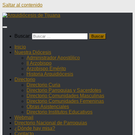
Saltar al contenido
Buscar:
Inicio
Nuestra Diócesis
Administrador Apostólico
II Arzobispo
Arzobispo Emérito
Historia Arquidiócesis
Directorio
Directorio Curia
Directorio Parroquias y Sacerdotes
Directorio Comunidades Masculinas
Directorio Comunidades Femeninas
Obras Asistenciales
Directorio Institutos Educativos
Webmail
Directorio Nacional de Parroquias
¿Dónde hay misa?
Contacto