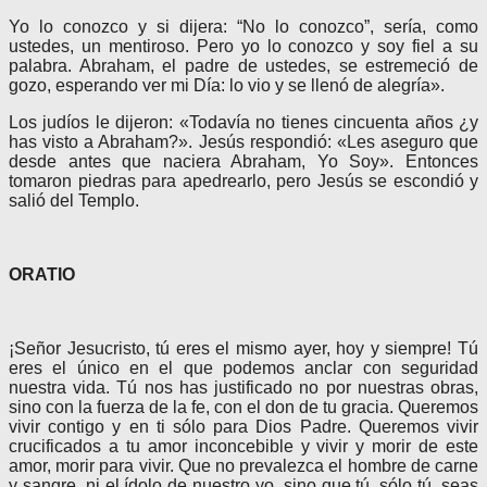
Yo lo conozco y si dijera: “No lo conozco”, sería, como
ustedes, un mentiroso. Pero yo lo conozco y soy fiel a su
palabra. Abraham, el padre de ustedes, se estremeció de
gozo, esperando ver mi Día: lo vio y se llenó de alegría».
Los judíos le dijeron: «Todavía no tienes cincuenta años ¿y
has visto a Abraham?». Jesús respondió: «Les aseguro que
desde antes que naciera Abraham, Yo Soy». Entonces
tomaron piedras para apedrearlo, pero Jesús se escondió y
salió del Templo.
ORATIO
¡Señor Jesucristo, tú eres el mismo ayer, hoy y siempre! Tú
eres el único en el que podemos anclar con seguridad
nuestra vida. Tú nos has justificado no por nuestras obras,
sino con la fuerza de la fe, con el don de tu gracia. Queremos
vivir contigo y en ti sólo para Dios Padre. Queremos vivir
crucificados a tu amor inconcebible y vivir y morir de este
amor, morir para vivir. Que no prevalezca el hombre de carne
y sangre, ni el ídolo de nuestro yo, sino que tú, sólo tú, seas