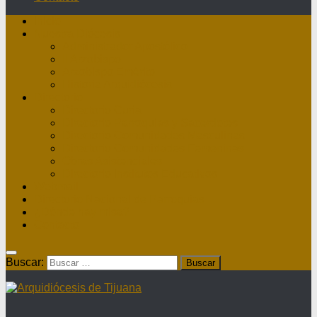
Inicio
Nuestra Diócesis
Administrador Apostólico
II Arzobispo
Arzobispo Emérito
Historia Arquidiócesis
Directorio
Directorio Curia
Directorio Parroquias y Sacerdotes
Directorio Comunidades Masculinas
Directorio Comunidades Femeninas
Obras Asistenciales
Directorio Institutos Educativos
Webmail
Directorio Nacional de Parroquias
¿Dónde hay misa?
Contacto
Buscar: