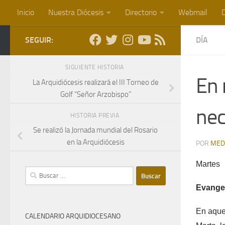
Inicio
Nuestra Diócesis
Directorio
Webmail
D
Saltar al contenido
SEGUIR:
DÍA
SIGUIENTE HISTORIA
En 
La Arquidiócesis realizará el III Torneo de
Golf “Señor Arzobispo”
nec
HISTORIA PREVIA
Se realizó la Jornada mundial del Rosario
en la Arquidiócesis
POR
MED
Martes
Buscar:
Evangel
En aque
CALENDARIO ARQUIDIOCESANO