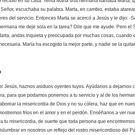
o recibió en su casa. Tenía Marta una hermana llamada María, q
l Señor, escuchaba su palabra. Marta, en cambio, estaba atare
es del servicio. Entonces Marta se acercó a Jesús y le dijo: -S
ermana me deje sola en la tarea? Dile que me ayude. Pero el Se
Marta, andas inquieta y preocupada por muchas cosas, cuando 
necesaria. María ha escogido la mejor parte, y nadie se la quita
O
r Jesús, haznos asiduos oyentes tuyos. Ayúdanos a dejarnos c
ra, para que podamos ponernos a tu servicio y al de los herma
borear la misericordia de Dios y no su cólera, haz que en nues
mostremos fríos en el amor y en el perdón. Enséñanos a ver nu
o a tu misericordia, de suerte que toda persona que encontremo
slumbrar en nosotros un reflejo del rostro misericordioso del 