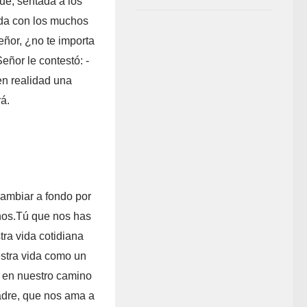
ue, sentada a los
ada con los muchos
eñor, ¿no te importa
ñor le contestó: -
en realidad una
rá.
ambiar a fondo por
nos.
Tú que nos has
tra vida cotidiana
estra vida como un
s en nuestro camino
Padre, que nos ama a