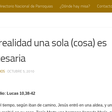
irectorio Nacional de Parroquias
¿Dónde hay misa?
Contact
realidad una sola (cosa) es
esaria
IOS
·
OCTUBRE 5, 2010
io: Lucas 10,38-42
l tiempo, según iban de camino, Jesús entró en una aldea, y un