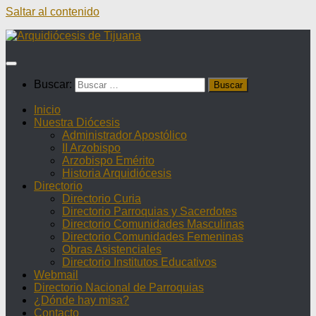
Saltar al contenido
Buscar:
Inicio
Nuestra Diócesis
Administrador Apostólico
II Arzobispo
Arzobispo Emérito
Historia Arquidiócesis
Directorio
Directorio Curia
Directorio Parroquias y Sacerdotes
Directorio Comunidades Masculinas
Directorio Comunidades Femeninas
Obras Asistenciales
Directorio Institutos Educativos
Webmail
Directorio Nacional de Parroquias
¿Dónde hay misa?
Contacto