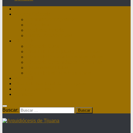
Inicio
Nuestra Diócesis
Administrador Apostólico
II Arzobispo
Arzobispo Emérito
Historia Arquidiócesis
Directorio
Directorio Curia
Directorio Parroquias y Sacerdotes
Directorio Comunidades Masculinas
Directorio Comunidades Femeninas
Obras Asistenciales
Directorio Institutos Educativos
Webmail
Directorio Nacional de Parroquias
¿Dónde hay misa?
Contacto
Buscar: