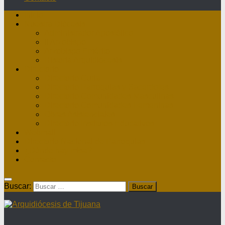
Inicio
Nuestra Diócesis
Administrador Apostólico
II Arzobispo
Arzobispo Emérito
Historia Arquidiócesis
Directorio
Directorio Curia
Directorio Parroquias y Sacerdotes
Directorio Comunidades Masculinas
Directorio Comunidades Femeninas
Obras Asistenciales
Directorio Institutos Educativos
Webmail
Directorio Nacional de Parroquias
¿Dónde hay misa?
Contacto
Buscar: