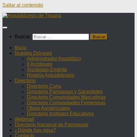
Saltar al contenido
Buscar:
Inicio
Nuestra Diócesis
Administrador Apostólico
II Arzobispo
Arzobispo Emérito
Historia Arquidiócesis
Directorio
Directorio Curia
Directorio Parroquias y Sacerdotes
Directorio Comunidades Masculinas
Directorio Comunidades Femeninas
Obras Asistenciales
Directorio Institutos Educativos
Webmail
Directorio Nacional de Parroquias
¿Dónde hay misa?
Contacto