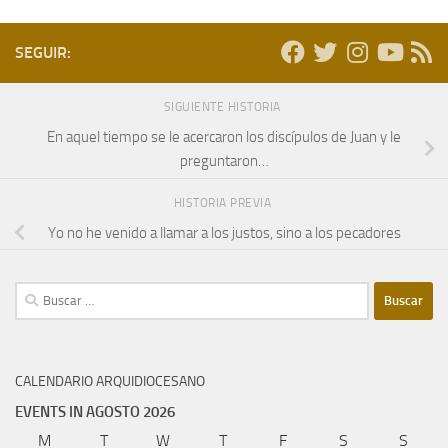
SEGUIR:
SIGUIENTE HISTORIA
En aquel tiempo se le acercaron los discípulos de Juan y le
preguntaron…
HISTORIA PREVIA
Yo no he venido a llamar a los justos, sino a los pecadores
Buscar:
CALENDARIO ARQUIDIOCESANO
EVENTS IN AGOSTO 2026
M
lunes
T
martes
W
miércoles
T
jueves
F
viernes
S
sábado
S
domi