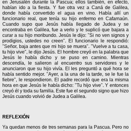
en Jerusalén durante la Pascua; ellos también, en efecto,
habían ido a la fiesta. Y fue otra vez a Caná de Galilea,
donde había convertido el agua en vino. Había allí un
funcionario real, que tenía su hijo enfermo en Cafarnaún.
Cuando supo que Jesús había llegado de Judea y se
encontraba en Galilea, fue a verlo y le suplicó que bajara a
curar a su hijo moribundo. Jesús le dijo: "Si no ven signos y
prodigios, ustedes no creen". El funcionario le respondió:
"Señor, baja antes que mi hijo se muera". "Vuelve a tu casa,
tu hijo vive", le dijo Jesús. El hombre creyó en la palabra que
Jesús le había dicho y se puso en camino. Mientras
descendía, le salieron al encuentro sus servidores y le
anunciaron que su hijo vivía. El les preguntó a qué hora se
había sentido mejor. "Ayer, a la una de la tarde, se le fue la
fiebre", le respondieron. El padre recordó que era la misma
hora en que Jesús le había dicho: "Tu hijo vive". Y entonces
creyó él y toda su familia. Este fue el segundo signo que hizo
Jesús cuando volvió de Judea a Galilea.
REFLEXIÓN
Ya quedan menos de tres semanas para la Pascua. Pero no