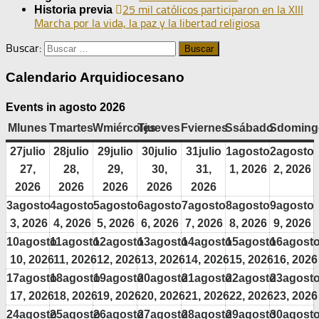
25 mil católicos participaron en la XIII
Historia previa
Marcha por la vida, la paz y la libertad religiosa
Buscar:
Calendario Arquidiocesano
Events in agosto 2026
M
lunes
T
martes
W
miércoles
T
jueves
F
viernes
S
sábado
S
doming
27
julio
28
julio
29
julio
30
julio
31
julio
1
agosto
2
agosto
27,
28,
29,
30,
31,
1, 2026
2, 2026
2026
2026
2026
2026
2026
3
agosto
4
agosto
5
agosto
6
agosto
7
agosto
8
agosto
9
agosto
3, 2026
4, 2026
5, 2026
6, 2026
7, 2026
8, 2026
9, 2026
10
agosto
11
agosto
12
agosto
13
agosto
14
agosto
15
agosto
16
agost
10, 2026
11, 2026
12, 2026
13, 2026
14, 2026
15, 2026
16, 2026
17
agosto
18
agosto
19
agosto
20
agosto
21
agosto
22
agosto
23
agost
17, 2026
18, 2026
19, 2026
20, 2026
21, 2026
22, 2026
23, 2026
24
agosto
25
agosto
26
agosto
27
agosto
28
agosto
29
agosto
30
agost