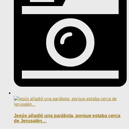
Jesús añadió una parábola, porque estaba cerca
de Jerusalén…