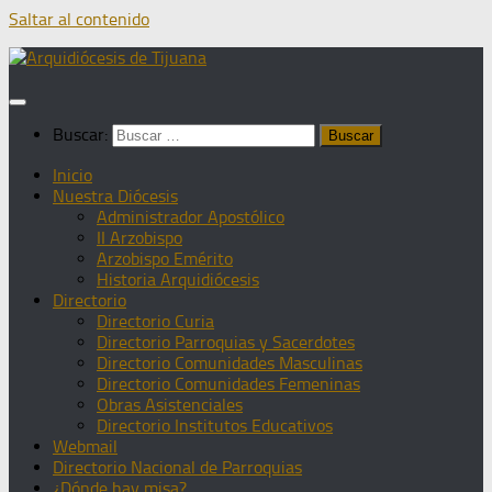
Saltar al contenido
Buscar:
Inicio
Nuestra Diócesis
Administrador Apostólico
II Arzobispo
Arzobispo Emérito
Historia Arquidiócesis
Directorio
Directorio Curia
Directorio Parroquias y Sacerdotes
Directorio Comunidades Masculinas
Directorio Comunidades Femeninas
Obras Asistenciales
Directorio Institutos Educativos
Webmail
Directorio Nacional de Parroquias
¿Dónde hay misa?