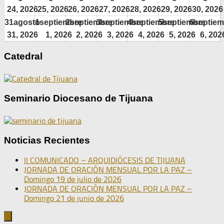
24, 2026
25, 2026
26, 2026
27, 2026
28, 2026
29, 2026
30, 2026
31
agosto
1
septiembre
2
septiembre
3
septiembre
4
septiembre
5
septiembre
6
septiem
31, 2026
1, 2026
2, 2026
3, 2026
4, 2026
5, 2026
6, 202
Catedral
Seminario Diocesano de Tijuana
Noticias Recientes
II COMUNICADO – ARQUIDIÓCESIS DE TIJUANA
JORNADA DE ORACIÓN MENSUAL POR LA PAZ –
Domingo 19 de julio de 2026
JORNADA DE ORACIÓN MENSUAL POR LA PAZ –
Domingo 21 de junio de 2026