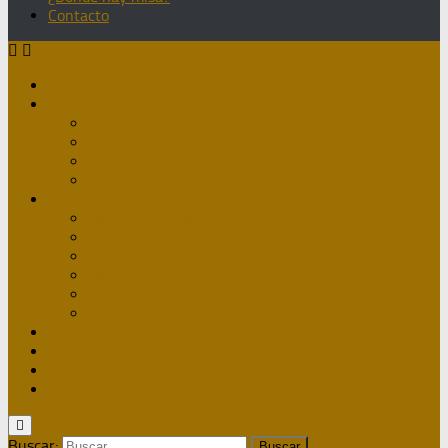
Contacto
Inicio
Nuestra Diócesis
Administrador Apostólico
II Arzobispo
Arzobispo Emérito
Historia Arquidiócesis
Directorio
Directorio Curia
Directorio Parroquias y Sacerdotes
Directorio Comunidades Masculinas
Directorio Comunidades Femeninas
Obras Asistenciales
Directorio Institutos Educativos
Webmail
Directorio Nacional de Parroquias
¿Dónde hay misa?
Contacto
Buscar: