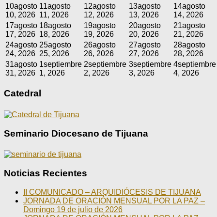
10
agosto
11
agosto
12
agosto
13
agosto
14
agosto
10, 2026
11, 2026
12, 2026
13, 2026
14, 2026
17
agosto
18
agosto
19
agosto
20
agosto
21
agosto
17, 2026
18, 2026
19, 2026
20, 2026
21, 2026
24
agosto
25
agosto
26
agosto
27
agosto
28
agosto
24, 2026
25, 2026
26, 2026
27, 2026
28, 2026
31
agosto
1
septiembre
2
septiembre
3
septiembre
4
septiembre
31, 2026
1, 2026
2, 2026
3, 2026
4, 2026
Catedral
Seminario Diocesano de Tijuana
Noticias Recientes
II COMUNICADO – ARQUIDIÓCESIS DE TIJUANA
JORNADA DE ORACIÓN MENSUAL POR LA PAZ –
Domingo 19 de julio de 2026