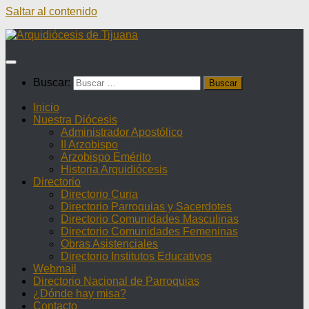
Saltar al contenido
Buscar:
Inicio
Nuestra Diócesis
Administrador Apostólico
II Arzobispo
Arzobispo Emérito
Historia Arquidiócesis
Directorio
Directorio Curia
Directorio Parroquias y Sacerdotes
Directorio Comunidades Masculinas
Directorio Comunidades Femeninas
Obras Asistenciales
Directorio Institutos Educativos
Webmail
Directorio Nacional de Parroquias
¿Dónde hay misa?
Contacto