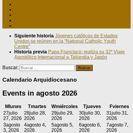
Siguiente historia
Jóvenes católicos de Estados
Unidos se reúnen en la “National Catholic Youth
Centre”
Historia previa
Papa Francisco: realiza su 32º Viaje
Apostólico Internacional a Tailandia y Japón
Buscar:
Calendario Arquidiocesano
Events in agosto 2026
M
lunes
T
martes
W
miércoles
T
jueves
F
viernes
27
julio
28
julio 28,
29
julio 29,
30
julio 30,
31
julio 31,
27, 2026
2026
2026
2026
2026
3
agosto
4
agosto 4,
5
agosto 5,
6
agosto 6,
7
agosto 7,
3, 2026
2026
2026
2026
2026