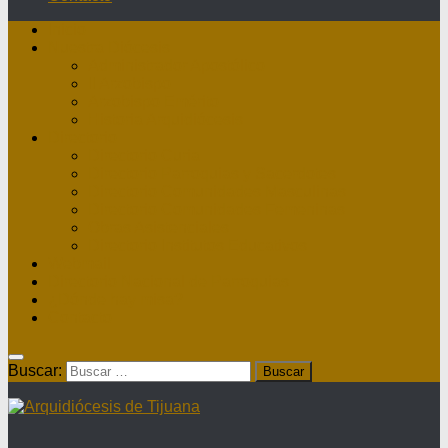
Inicio
Nuestra Diócesis
Administrador Apostólico
II Arzobispo
Arzobispo Emérito
Historia Arquidiócesis
Directorio
Directorio Curia
Directorio Parroquias y Sacerdotes
Directorio Comunidades Masculinas
Directorio Comunidades Femeninas
Obras Asistenciales
Directorio Institutos Educativos
Webmail
Directorio Nacional de Parroquias
¿Dónde hay misa?
Contacto
Buscar: