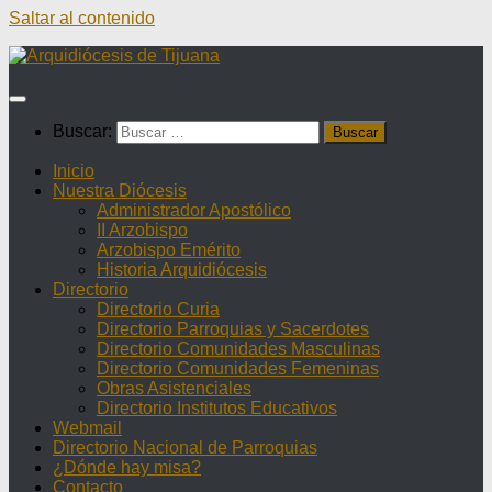
Saltar al contenido
Buscar:
Inicio
Nuestra Diócesis
Administrador Apostólico
II Arzobispo
Arzobispo Emérito
Historia Arquidiócesis
Directorio
Directorio Curia
Directorio Parroquias y Sacerdotes
Directorio Comunidades Masculinas
Directorio Comunidades Femeninas
Obras Asistenciales
Directorio Institutos Educativos
Webmail
Directorio Nacional de Parroquias
¿Dónde hay misa?
Contacto