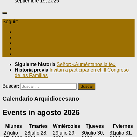
septiembre 19, 2025
Seguir:
Siguiente historia
Señor: «Auméntanos la fe»
Historia previa
Invitan a participar en el III Congreso
de las Familias
Buscar:
Calendario Arquidiocesano
Events in agosto 2026
M
lunes
T
martes
W
miércoles
T
jueves
F
viernes
27
julio
28
julio 28,
29
julio 29,
30
julio 30,
31
julio 31,