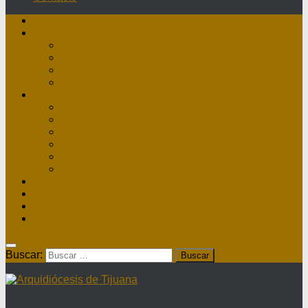
Inicio
Nuestra Diócesis
Administrador Apostólico
II Arzobispo
Arzobispo Emérito
Historia Arquidiócesis
Directorio
Directorio Curia
Directorio Parroquias y Sacerdotes
Directorio Comunidades Masculinas
Directorio Comunidades Femeninas
Obras Asistenciales
Directorio Institutos Educativos
Webmail
Directorio Nacional de Parroquias
¿Dónde hay misa?
Contacto
Buscar: