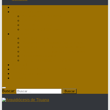
Inicio
Nuestra Diócesis
Administrador Apostólico
II Arzobispo
Arzobispo Emérito
Historia Arquidiócesis
Directorio
Directorio Curia
Directorio Parroquias y Sacerdotes
Directorio Comunidades Masculinas
Directorio Comunidades Femeninas
Obras Asistenciales
Directorio Institutos Educativos
Webmail
Directorio Nacional de Parroquias
¿Dónde hay misa?
Contacto
Buscar: