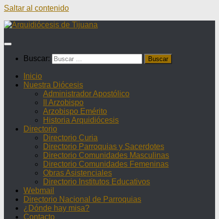
Saltar al contenido
Buscar:
Inicio
Nuestra Diócesis
Administrador Apostólico
II Arzobispo
Arzobispo Emérito
Historia Arquidiócesis
Directorio
Directorio Curia
Directorio Parroquias y Sacerdotes
Directorio Comunidades Masculinas
Directorio Comunidades Femeninas
Obras Asistenciales
Directorio Institutos Educativos
Webmail
Directorio Nacional de Parroquias
¿Dónde hay misa?
Contacto