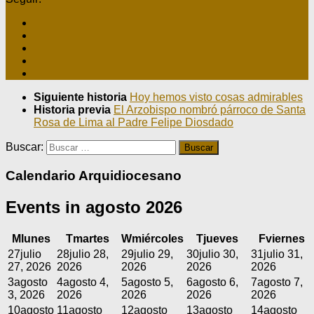
Siguiente historia
Hoy hemos visto cosas admirables
Historia previa
El Arzobispo nombró párroco de Santa
Rosa de Lima al Padre Felipe Diosdado
Buscar:
Calendario Arquidiocesano
Events in agosto 2026
M
lunes
T
martes
W
miércoles
T
jueves
F
viernes
27
julio
28
julio 28,
29
julio 29,
30
julio 30,
31
julio 31,
27, 2026
2026
2026
2026
2026
3
agosto
4
agosto 4,
5
agosto 5,
6
agosto 6,
7
agosto 7,
3, 2026
2026
2026
2026
2026
10
agosto
11
agosto
12
agosto
13
agosto
14
agosto