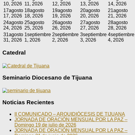
10, 2026
11, 2026
12, 2026
13, 2026
14, 2026
17
agosto
18
agosto
19
agosto
20
agosto
21
agosto
17, 2026
18, 2026
19, 2026
20, 2026
21, 2026
24
agosto
25
agosto
26
agosto
27
agosto
28
agosto
24, 2026
25, 2026
26, 2026
27, 2026
28, 2026
31
agosto
1
septiembre
2
septiembre
3
septiembre
4
septiembre
31, 2026
1, 2026
2, 2026
3, 2026
4, 2026
Catedral
Seminario Diocesano de Tijuana
Noticias Recientes
II COMUNICADO – ARQUIDIÓCESIS DE TIJUANA
JORNADA DE ORACIÓN MENSUAL POR LA PAZ –
Domingo 19 de julio de 2026
JORNADA DE ORACIÓN MENSUAL POR LA PAZ –