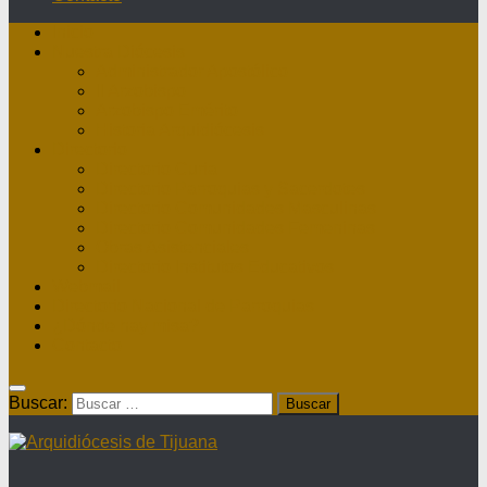
Inicio
Nuestra Diócesis
Administrador Apostólico
II Arzobispo
Arzobispo Emérito
Historia Arquidiócesis
Directorio
Directorio Curia
Directorio Parroquias y Sacerdotes
Directorio Comunidades Masculinas
Directorio Comunidades Femeninas
Obras Asistenciales
Directorio Institutos Educativos
Webmail
Directorio Nacional de Parroquias
¿Dónde hay misa?
Contacto
Buscar: