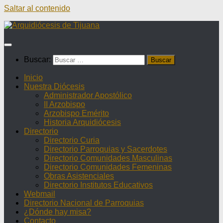
Saltar al contenido
Buscar:
Inicio
Nuestra Diócesis
Administrador Apostólico
II Arzobispo
Arzobispo Emérito
Historia Arquidiócesis
Directorio
Directorio Curia
Directorio Parroquias y Sacerdotes
Directorio Comunidades Masculinas
Directorio Comunidades Femeninas
Obras Asistenciales
Directorio Institutos Educativos
Webmail
Directorio Nacional de Parroquias
¿Dónde hay misa?
Contacto