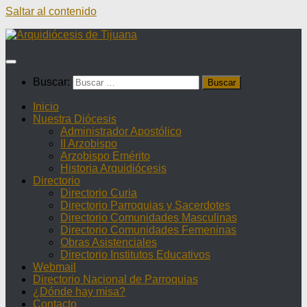
Saltar al contenido
Buscar:
Inicio
Nuestra Diócesis
Administrador Apostólico
II Arzobispo
Arzobispo Emérito
Historia Arquidiócesis
Directorio
Directorio Curia
Directorio Parroquias y Sacerdotes
Directorio Comunidades Masculinas
Directorio Comunidades Femeninas
Obras Asistenciales
Directorio Institutos Educativos
Webmail
Directorio Nacional de Parroquias
¿Dónde hay misa?
Contacto