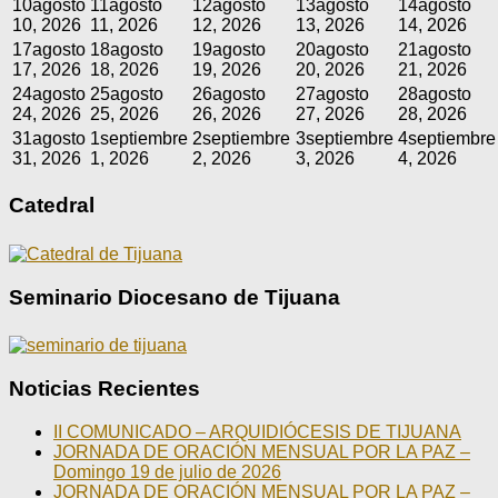
10
agosto
11
agosto
12
agosto
13
agosto
14
agosto
10, 2026
11, 2026
12, 2026
13, 2026
14, 2026
17
agosto
18
agosto
19
agosto
20
agosto
21
agosto
17, 2026
18, 2026
19, 2026
20, 2026
21, 2026
24
agosto
25
agosto
26
agosto
27
agosto
28
agosto
24, 2026
25, 2026
26, 2026
27, 2026
28, 2026
31
agosto
1
septiembre
2
septiembre
3
septiembre
4
septiembre
31, 2026
1, 2026
2, 2026
3, 2026
4, 2026
Catedral
Seminario Diocesano de Tijuana
Noticias Recientes
II COMUNICADO – ARQUIDIÓCESIS DE TIJUANA
JORNADA DE ORACIÓN MENSUAL POR LA PAZ –
Domingo 19 de julio de 2026
JORNADA DE ORACIÓN MENSUAL POR LA PAZ –