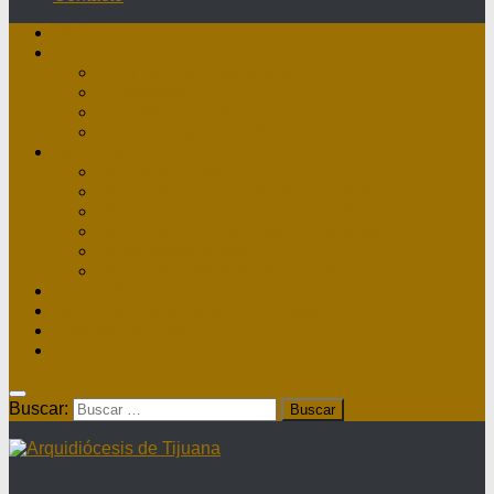
Inicio
Nuestra Diócesis
Administrador Apostólico
II Arzobispo
Arzobispo Emérito
Historia Arquidiócesis
Directorio
Directorio Curia
Directorio Parroquias y Sacerdotes
Directorio Comunidades Masculinas
Directorio Comunidades Femeninas
Obras Asistenciales
Directorio Institutos Educativos
Webmail
Directorio Nacional de Parroquias
¿Dónde hay misa?
Contacto
Buscar: