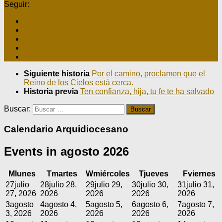
Seguir:
Siguiente historia
Por el camino, proclamen que el
Reino de los Cielos está cerca.
Historia previa
Ten confianza, hija, tu fe te ha salvado
Buscar:
Calendario Arquidiocesano
Events in agosto 2026
M
lunes
T
martes
W
miércoles
T
jueves
F
viernes
27
julio
28
julio 28,
29
julio 29,
30
julio 30,
31
julio 31,
27, 2026
2026
2026
2026
2026
3
agosto
4
agosto 4,
5
agosto 5,
6
agosto 6,
7
agosto 7,
3, 2026
2026
2026
2026
2026