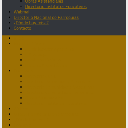
Obras Asistenciales
Directorio Institutos Educativos
Webmail
Directorio Nacional de Parroquias
¿Dónde hay misa?
Contacto
Inicio
Nuestra Diócesis
Administrador Apostólico
II Arzobispo
Arzobispo Emérito
Historia Arquidiócesis
Directorio
Directorio Curia
Directorio Parroquias y Sacerdotes
Directorio Comunidades Masculinas
Directorio Comunidades Femeninas
Obras Asistenciales
Directorio Institutos Educativos
Webmail
Directorio Nacional de Parroquias
¿Dónde hay misa?
Contacto