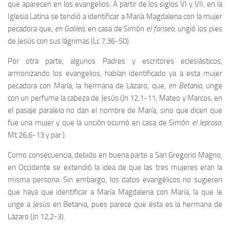
que aparecen en los evangelios. A partir de los siglos VI y VII, en la
Iglesia Latina se tendió a identificar a María Magdalena con la mujer
pecadora que,
en Galilea,
en casa de Simón
el fariseo
, ungió los pies
de Jesús con sus lágrimas (Lc 7,36-50).
Por otra parte, algunos Padres y escritores eclesiásticos,
armonizando los evangelios, habían identificado ya a esta mujer
pecadora con María, la hermana de Lázaro, que,
en Betania
, unge
con un perfume la cabeza de Jesús (Jn 12,1-11; Mateo y Marcos, en
el pasaje paralelo no dan el nombre de María, sino que dicen que
fue una mujer y que la unción ocurrió en casa de Simón
el leproso
:
Mt 26,6-13 y par.).
Como consecuencia, debido en buena parte a San Gregorio Magno,
en Occidente se extendió la idea de que las tres mujeres eran la
misma persona. Sin embargo, los datos evangélicos no sugieren
que haya que identificar a María Magdalena con María, la que le
unge a Jesús en Betania, pues parece que ésta es la hermana de
Lázaro (Jn 12,2-3).