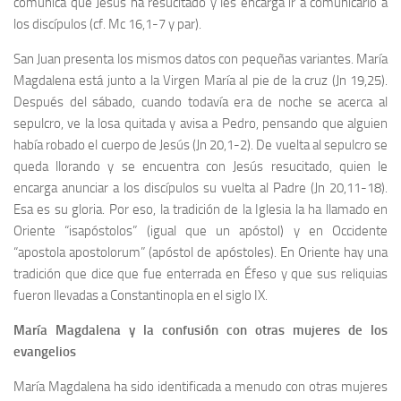
comunica que Jesús ha resucitado y les encarga ir a comunicarlo a
los discípulos (cf. Mc 16,1-7 y par).
San Juan presenta los mismos datos con pequeñas variantes. María
Magdalena está junto a la Virgen María al pie de la cruz (Jn 19,25).
Después del sábado, cuando todavía era de noche se acerca al
sepulcro, ve la losa quitada y avisa a Pedro, pensando que alguien
había robado el cuerpo de Jesús (Jn 20,1-2). De vuelta al sepulcro se
queda llorando y se encuentra con Jesús resucitado, quien le
encarga anunciar a los discípulos su vuelta al Padre (Jn 20,11-18).
Esa es su gloria. Por eso, la tradición de la Iglesia la ha llamado en
Oriente “isapóstolos” (igual que un apóstol) y en Occidente
“apostola apostolorum” (apóstol de apóstoles). En Oriente hay una
tradición que dice que fue enterrada en Éfeso y que sus reliquias
fueron llevadas a Constantinopla en el siglo IX.
María Magdalena y la confusión con otras mujeres de los
evangelios
María Magdalena ha sido identificada a menudo con otras mujeres