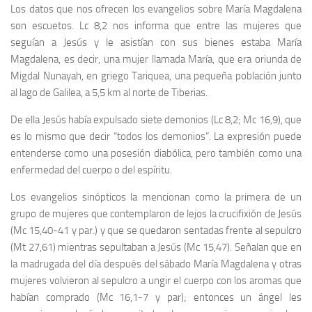
Los datos que nos ofrecen los evangelios sobre María Magdalena
son escuetos. Lc 8,2 nos informa que entre las mujeres que
seguían a Jesús y le asistían con sus bienes estaba María
Magdalena, es decir, una mujer llamada María, que era oriunda de
Migdal Nunayah, en griego Tariquea, una pequeña población junto
al lago de Galilea, a 5,5 km al norte de Tiberias.
De ella Jesús había expulsado siete demonios (Lc 8,2; Mc 16,9), que
es lo mismo que decir “todos los demonios”. La expresión puede
entenderse como una posesión diabólica, pero también como una
enfermedad del cuerpo o del espíritu.
Los evangelios sinópticos la mencionan como la primera de un
grupo de mujeres que contemplaron de lejos la crucifixión de Jesús
(Mc 15,40-41 y par.) y que se quedaron sentadas frente al sepulcro
(Mt 27,61) mientras sepultaban a Jesús (Mc 15,47). Señalan que en
la madrugada del día después del sábado María Magdalena y otras
mujeres volvieron al sepulcro a ungir el cuerpo con los aromas que
habían comprado (Mc 16,1-7 y par); entonces un ángel les