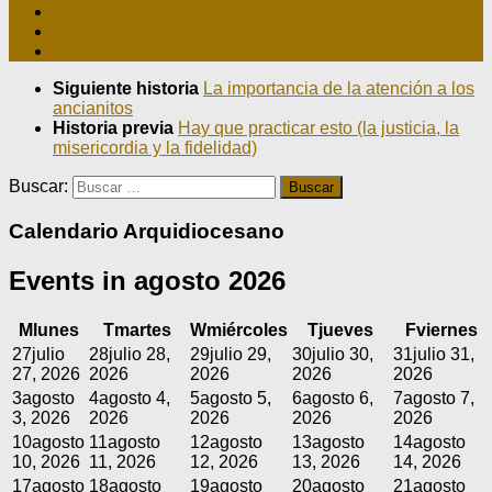
Siguiente historia
La importancia de la atención a los
ancianitos
Historia previa
Hay que practicar esto (la justicia, la
misericordia y la fidelidad)
Buscar:
Calendario Arquidiocesano
Events in agosto 2026
M
lunes
T
martes
W
miércoles
T
jueves
F
viernes
27
julio
28
julio 28,
29
julio 29,
30
julio 30,
31
julio 31,
27, 2026
2026
2026
2026
2026
3
agosto
4
agosto 4,
5
agosto 5,
6
agosto 6,
7
agosto 7,
3, 2026
2026
2026
2026
2026
10
agosto
11
agosto
12
agosto
13
agosto
14
agosto
10, 2026
11, 2026
12, 2026
13, 2026
14, 2026
17
agosto
18
agosto
19
agosto
20
agosto
21
agosto