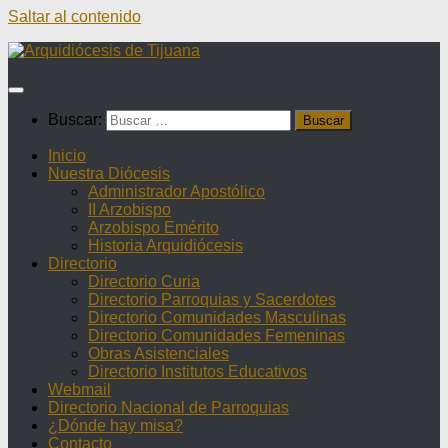
Saltar al contenido
Buscar:
Inicio
Nuestra Diócesis
Administrador Apostólico
II Arzobispo
Arzobispo Emérito
Historia Arquidiócesis
Directorio
Directorio Curia
Directorio Parroquias y Sacerdotes
Directorio Comunidades Masculinas
Directorio Comunidades Femeninas
Obras Asistenciales
Directorio Institutos Educativos
Webmail
Directorio Nacional de Parroquias
¿Dónde hay misa?
Contacto