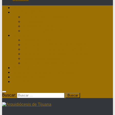
Inicio
Nuestra Diócesis
Administrador Apostólico
II Arzobispo
Arzobispo Emérito
Historia Arquidiócesis
Directorio
Directorio Curia
Directorio Parroquias y Sacerdotes
Directorio Comunidades Masculinas
Directorio Comunidades Femeninas
Obras Asistenciales
Directorio Institutos Educativos
Webmail
Directorio Nacional de Parroquias
¿Dónde hay misa?
Contacto
Buscar: