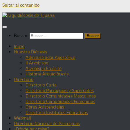
Saltar al contenido
Buscar:
Inicio
Nuestra Diócesis
Administrador Apostólico
II Arzobispo
Arzobispo Emérito
Historia Arquidiócesis
Directorio
Directorio Curia
Directorio Parroquias y Sacerdotes
Directorio Comunidades Masculinas
Directorio Comunidades Femeninas
Obras Asistenciales
Directorio Institutos Educativos
Webmail
Directorio Nacional de Parroquias
¿Dónde hay misa?