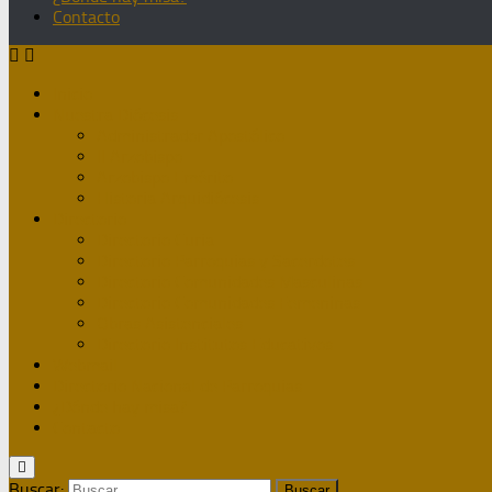
Contacto
Inicio
Nuestra Diócesis
Administrador Apostólico
II Arzobispo
Arzobispo Emérito
Historia Arquidiócesis
Directorio
Directorio Curia
Directorio Parroquias y Sacerdotes
Directorio Comunidades Masculinas
Directorio Comunidades Femeninas
Obras Asistenciales
Directorio Institutos Educativos
Webmail
Directorio Nacional de Parroquias
¿Dónde hay misa?
Contacto
Buscar: