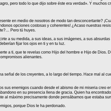
lagro, pero todo lo que dijo sobre éste era verdad». Y muchos cr
esente en medio de nosotros de modo tan desconcertante? ¡Cuán
iéndonos opciones costosas y coherentes! ¿Acaso nuestras resis
rte?… Pero tú huyes.
ucirte a su medida, a sus ideas, a sus imágenes, a sus absurda
erían fijar los ojos en ti y en tu luz.
te a ti, que te revelas como Hijo del hombre e Hijo de Dios. D
 compromisos alienantes.
s una señal de los creyentes, a lo largo del tiempo. Hace mal al
dos sus enemigos cuando desde el abismo de mi miseria creo e
el abandono en su presencia llena de gracia. Quien ha encontra
nte al máximo precisamente donde pensábamos que estaba su
emigos, porque Dios le ha perdonado.