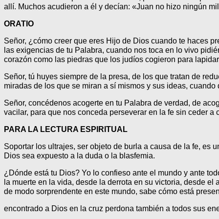
allí. Muchos acudieron a él y decían: «Juan no hizo ningún mi
ORATIO
Señor, ¿cómo creer que eres Hijo de Dios cuando te haces pr
las exigencias de tu Palabra, cuando nos toca en lo vivo pid
corazón como las piedras que los judíos cogieron para lapida
Señor, tú huyes siempre de la presa, de los que tratan de red
miradas de los que se miran a sí mismos y sus ideas, cuando deb
Señor, concédenos acogerte en tu Palabra de verdad, de acoger
vacilar, para que nos conceda perseverar en la fe sin ceder a
PARA LA LECTURA ESPIRITUAL
Soportar los ultrajes, ser objeto de burla a causa de la fe, e
Dios sea expuesto a la duda o la blasfemia.
¿Dónde está tu Dios? Yo lo confieso ante el mundo y ante to
la muerte en la vida, desde la derrota en su victoria, desde 
de modo sorprendente en este mundo, sabe cómo está prese
encontrado a Dios en la cruz perdona también a todos sus en