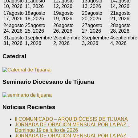
10
agosto
11
agosto
12
agosto
13
agosto
14
agosto
10, 2026
11, 2026
12, 2026
13, 2026
14, 2026
17
agosto
18
agosto
19
agosto
20
agosto
21
agosto
17, 2026
18, 2026
19, 2026
20, 2026
21, 2026
24
agosto
25
agosto
26
agosto
27
agosto
28
agosto
24, 2026
25, 2026
26, 2026
27, 2026
28, 2026
31
agosto
1
septiembre
2
septiembre
3
septiembre
4
septiembre
31, 2026
1, 2026
2, 2026
3, 2026
4, 2026
Catedral
Seminario Diocesano de Tijuana
Noticias Recientes
II COMUNICADO – ARQUIDIÓCESIS DE TIJUANA
JORNADA DE ORACIÓN MENSUAL POR LA PAZ –
Domingo 19 de julio de 2026
JORNADA DE ORACIÓN MENSUAL POR LA PAZ –