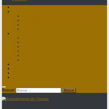
Inicio
Nuestra Diócesis
Administrador Apostólico
II Arzobispo
Arzobispo Emérito
Historia Arquidiócesis
Directorio
Directorio Curia
Directorio Parroquias y Sacerdotes
Directorio Comunidades Masculinas
Directorio Comunidades Femeninas
Obras Asistenciales
Directorio Institutos Educativos
Webmail
Directorio Nacional de Parroquias
¿Dónde hay misa?
Contacto
Buscar: