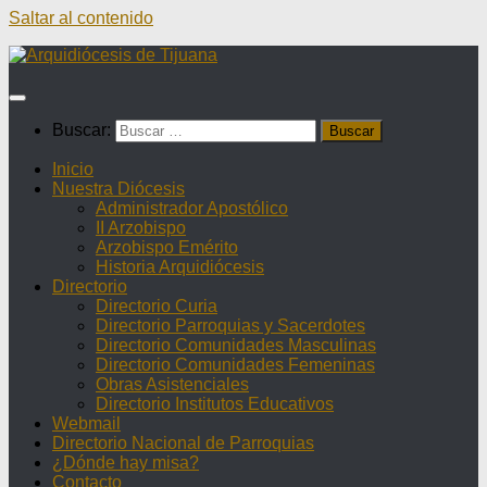
Saltar al contenido
Buscar:
Inicio
Nuestra Diócesis
Administrador Apostólico
II Arzobispo
Arzobispo Emérito
Historia Arquidiócesis
Directorio
Directorio Curia
Directorio Parroquias y Sacerdotes
Directorio Comunidades Masculinas
Directorio Comunidades Femeninas
Obras Asistenciales
Directorio Institutos Educativos
Webmail
Directorio Nacional de Parroquias
¿Dónde hay misa?
Contacto