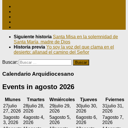
Siguiente historia
Santa Misa en la solemnidad de
Santa María, madre de Dios
Historia previa
Yo soy la voz del que clama en el
desierto: allanad el camino del Señor
Buscar:
Calendario Arquidiocesano
Events in agosto 2026
M
lunes
T
martes
W
miércoles
T
jueves
F
viernes
27
julio
28
julio 28,
29
julio 29,
30
julio 30,
31
julio 31,
27, 2026
2026
2026
2026
2026
3
agosto
4
agosto 4,
5
agosto 5,
6
agosto 6,
7
agosto 7,
3, 2026
2026
2026
2026
2026