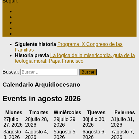
Seguir:
Siguiente historia
Programa IX Congreso de las
Familias
Historia previa
La lógica de la misericordia, guía de la
teología moral: Papa Francisco
Buscar:
Calendario Arquidiocesano
Events in agosto 2026
M
lunes
T
martes
W
miércoles
T
jueves
F
viernes
27
julio
28
julio 28,
29
julio 29,
30
julio 30,
31
julio 31,
27, 2026
2026
2026
2026
2026
3
agosto
4
agosto 4,
5
agosto 5,
6
agosto 6,
7
agosto 7,
3, 2026
2026
2026
2026
2026