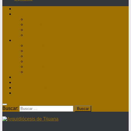
Inicio
Nuestra Diócesis
Administrador Apostólico
II Arzobispo
Arzobispo Emérito
Historia Arquidiócesis
Directorio
Directorio Curia
Directorio Parroquias y Sacerdotes
Directorio Comunidades Masculinas
Directorio Comunidades Femeninas
Obras Asistenciales
Directorio Institutos Educativos
Webmail
Directorio Nacional de Parroquias
¿Dónde hay misa?
Contacto
Buscar: