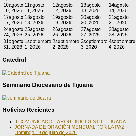
10
agosto
11
agosto
12
agosto
13
agosto
14
agosto
10, 2026
11, 2026
12, 2026
13, 2026
14, 2026
17
agosto
18
agosto
19
agosto
20
agosto
21
agosto
17, 2026
18, 2026
19, 2026
20, 2026
21, 2026
24
agosto
25
agosto
26
agosto
27
agosto
28
agosto
24, 2026
25, 2026
26, 2026
27, 2026
28, 2026
31
agosto
1
septiembre
2
septiembre
3
septiembre
4
septiembre
31, 2026
1, 2026
2, 2026
3, 2026
4, 2026
Catedral
Seminario Diocesano de Tijuana
Noticias Recientes
II COMUNICADO – ARQUIDIÓCESIS DE TIJUANA
JORNADA DE ORACIÓN MENSUAL POR LA PAZ –
Domingo 19 de julio de 2026