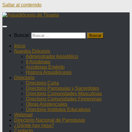
Saltar al contenido
Buscar:
Inicio
Nuestra Diócesis
Administrador Apostólico
II Arzobispo
Arzobispo Emérito
Historia Arquidiócesis
Directorio
Directorio Curia
Directorio Parroquias y Sacerdotes
Directorio Comunidades Masculinas
Directorio Comunidades Femeninas
Obras Asistenciales
Directorio Institutos Educativos
Webmail
Directorio Nacional de Parroquias
¿Dónde hay misa?
Contacto