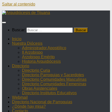
Saltar al contenido
Buscar:
Inicio
Nuestra Diócesis
Administrador Apostólico
II Arzobispo
Arzobispo Emérito
Historia Arquidiócesis
Directorio
Directorio Curia
Directorio Parroquias y Sacerdotes
Directorio Comunidades Masculinas
Directorio Comunidades Femeninas
Obras Asistenciales
Directorio Institutos Educativos
Webmail
Directorio Nacional de Parroquias
¿Dónde hay misa?
Contacto