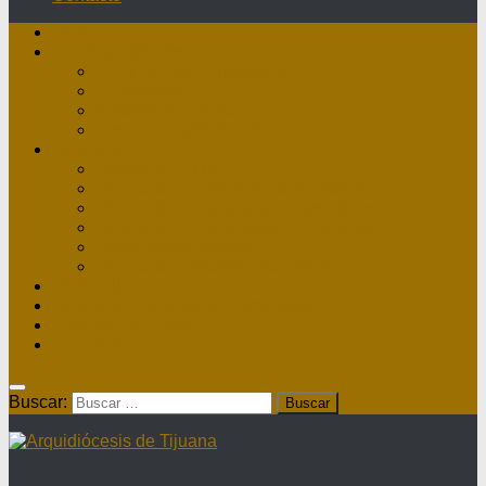
Inicio
Nuestra Diócesis
Administrador Apostólico
II Arzobispo
Arzobispo Emérito
Historia Arquidiócesis
Directorio
Directorio Curia
Directorio Parroquias y Sacerdotes
Directorio Comunidades Masculinas
Directorio Comunidades Femeninas
Obras Asistenciales
Directorio Institutos Educativos
Webmail
Directorio Nacional de Parroquias
¿Dónde hay misa?
Contacto
Buscar: