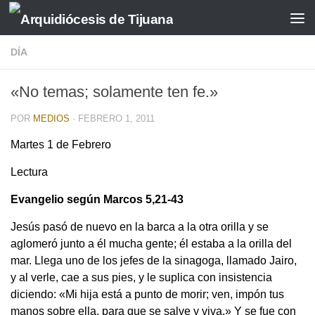
Saltar al contenido
DÍA
«No temas; solamente ten fe.»
POR
MEDIOS
·
FEBRERO 1, 2011
Martes 1 de Febrero
Lectura
Evangelio según Marcos
5,21-43
Jesús pasó de nuevo en la barca a la otra orilla y se
aglomeró junto a él mucha gente; él estaba a la orilla del
mar. Llega uno de los jefes de la sinagoga, llamado Jairo,
y al verle, cae a sus pies, y le suplica con insistencia
diciendo: «Mi hija está a punto de morir; ven, impón tus
manos sobre ella, para que se salve y viva.» Y se fue con