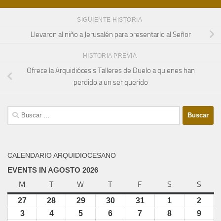
SIGUIENTE HISTORIA
Llevaron al niño a Jerusalén para presentarlo al Señor
HISTORIA PREVIA
Ofrece la Arquidiócesis Talleres de Duelo a quienes han
perdido a un ser querido
Buscar:
CALENDARIO ARQUIDIOCESANO
EVENTS IN AGOSTO 2026
M
lunes
T
martes
W
miércoles
T
jueves
F
viernes
S
sábado
S
domi
27
julio
28
julio
29
julio
30
julio
31
julio
1
agosto
2
agos
27,
28,
29,
30,
31,
1,
2,
3
agosto
4
agosto
5
agosto
6
agosto
7
agosto
8
agosto
9
agos