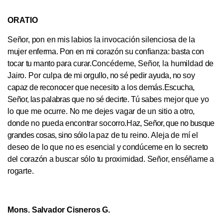
ORATIO
Señor, pon en mis labios la invocación silenciosa de
la
mujer enferma. Pon en mi corazón su confianza: bas­
ta con
tocar tu manto para curar.
Concédeme, Señor, la humildad de
Jairo. Por culpa
de mi orgullo, no sé pedir ayuda, no soy
capaz de reco­
nocer que necesito a los demás.
Escucha,
Señor, las palabras que no sé decirte. Tú sa­
bes mejor que yo
lo que me ocurre. No me dejes vagar
de un sitio a otro,
donde no pueda encontrar socorro.
Haz, Señor, que no busque
grandes cosas, sino sólo la
paz de tu reino. Aleja de mí el
deseo de lo que no es
esencial y condúceme en lo secreto
del corazón a bus­
car sólo tu proximidad. Señor, enséñame a
rogarte.
Mons. Salvador Cisneros G.