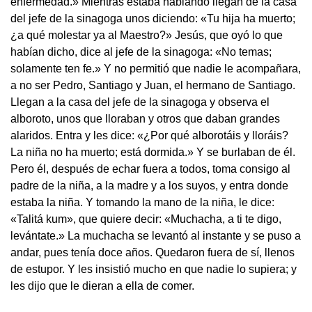
enfermedad.»
Mientras estaba hablando llegan de la casa
del jefe de la sinagoga unos diciendo: «Tu hija ha muerto;
¿a qué molestar ya al Maestro?» Jesús, que oyó lo que
habían dicho, dice al jefe de la sinagoga: «No temas;
solamente ten fe.» Y no permitió que nadie le acompañara,
a no ser Pedro, Santiago y Juan, el hermano de Santiago.
Llegan a la casa del jefe de la sinagoga y observa el
alboroto, unos que lloraban y otros que daban grandes
alaridos. Entra y les dice: «¿Por qué alborotáis y lloráis?
La niña no ha muerto; está dormida.» Y se burlaban de él.
Pero él, después de echar fuera a todos, toma consigo al
padre de la niña, a la madre y a los suyos, y entra donde
estaba la niña. Y tomando la mano de la niña, le dice:
«Talitá kum», que quiere decir: «Muchacha, a ti te digo,
levántate.» La muchacha se levantó al instante y se puso a
andar, pues tenía doce años. Quedaron fuera de sí, llenos
de estupor. Y les insistió mucho en que nadie lo supiera; y
les dijo que le dieran a ella de comer.