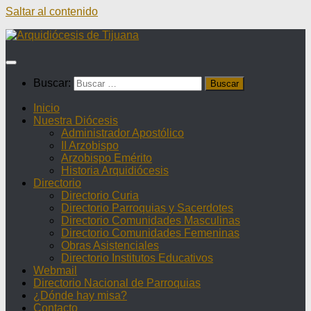
Saltar al contenido
Buscar:
Inicio
Nuestra Diócesis
Administrador Apostólico
II Arzobispo
Arzobispo Emérito
Historia Arquidiócesis
Directorio
Directorio Curia
Directorio Parroquias y Sacerdotes
Directorio Comunidades Masculinas
Directorio Comunidades Femeninas
Obras Asistenciales
Directorio Institutos Educativos
Webmail
Directorio Nacional de Parroquias
¿Dónde hay misa?
Contacto