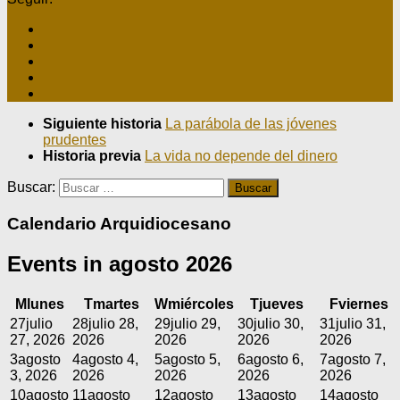
Siguiente historia
La parábola de las jóvenes
prudentes
Historia previa
La vida no depende del dinero
Buscar:
Calendario Arquidiocesano
Events in agosto 2026
M
lunes
T
martes
W
miércoles
T
jueves
F
viernes
27
julio
28
julio 28,
29
julio 29,
30
julio 30,
31
julio 31,
27, 2026
2026
2026
2026
2026
3
agosto
4
agosto 4,
5
agosto 5,
6
agosto 6,
7
agosto 7,
3, 2026
2026
2026
2026
2026
10
agosto
11
agosto
12
agosto
13
agosto
14
agosto