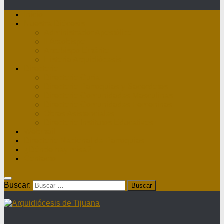
Inicio
Nuestra Diócesis
Administrador Apostólico
II Arzobispo
Arzobispo Emérito
Historia Arquidiócesis
Directorio
Directorio Curia
Directorio Parroquias y Sacerdotes
Directorio Comunidades Masculinas
Directorio Comunidades Femeninas
Obras Asistenciales
Directorio Institutos Educativos
Webmail
Directorio Nacional de Parroquias
¿Dónde hay misa?
Contacto
Buscar: