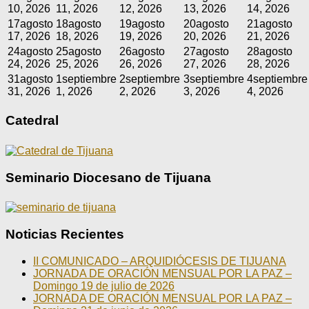
10, 2026
11, 2026
12, 2026
13, 2026
14, 2026
17
agosto
18
agosto
19
agosto
20
agosto
21
agosto
17, 2026
18, 2026
19, 2026
20, 2026
21, 2026
24
agosto
25
agosto
26
agosto
27
agosto
28
agosto
24, 2026
25, 2026
26, 2026
27, 2026
28, 2026
31
agosto
1
septiembre
2
septiembre
3
septiembre
4
septiembre
31, 2026
1, 2026
2, 2026
3, 2026
4, 2026
Catedral
Seminario Diocesano de Tijuana
Noticias Recientes
II COMUNICADO – ARQUIDIÓCESIS DE TIJUANA
JORNADA DE ORACIÓN MENSUAL POR LA PAZ –
Domingo 19 de julio de 2026
JORNADA DE ORACIÓN MENSUAL POR LA PAZ –