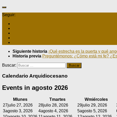
Seguir:
Siguiente historia
¡Qué estrecha es la puerta y qué ango
Historia previa
Preguntémonos: ¿Cómo está mi fe? ¿Es 
Buscar:
Calendario Arquidiocesano
Events in agosto 2026
M
lunes
T
martes
W
miércoles
27
julio 27, 2026
28
julio 28, 2026
29
julio 29, 2026
3
agosto 3, 2026
4
agosto 4, 2026
5
agosto 5, 2026
10
agosto 10, 2026
11
agosto 11, 2026
12
agosto 12, 2026