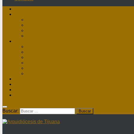
Inicio
Nuestra Diócesis
Administrador Apostólico
II Arzobispo
Arzobispo Emérito
Historia Arquidiócesis
Directorio
Directorio Curia
Directorio Parroquias y Sacerdotes
Directorio Comunidades Masculinas
Directorio Comunidades Femeninas
Obras Asistenciales
Directorio Institutos Educativos
Webmail
Directorio Nacional de Parroquias
¿Dónde hay misa?
Contacto
Buscar: