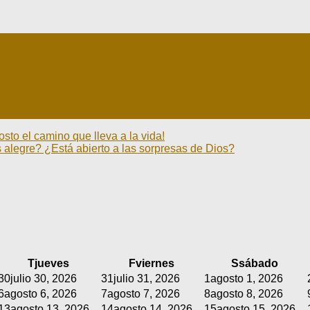
sto el camino que lleva a la vida!
alegre? ¿Está abierto a las sorpresas de Dios?
T
jueves
F
viernes
S
sábado
30
julio 30, 2026
31
julio 31, 2026
1
agosto 1, 2026
6
agosto 6, 2026
7
agosto 7, 2026
8
agosto 8, 2026
13
agosto 13, 2026
14
agosto 14, 2026
15
agosto 15, 2026