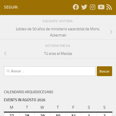
SEGUIR:
SIGUIENTE HISTORIA
Jubileo de 50 años de ministerio sacerdotal de Mons.
Ackerman
HISTORIA PREVIA
Tú eres el Mesías
Buscar:
CALENDARIO ARQUIDIOCESANO
EVENTS IN AGOSTO 2026
M
lunes
T
martes
W
miércoles
T
jueves
F
viernes
S
sábado
S
domi
27
julio
28
julio
29
julio
30
julio
31
julio
1
agosto
2
agost