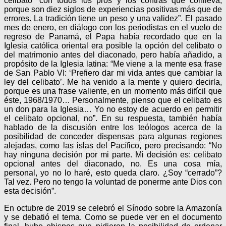
celibato “con todos los pros y los contras que conlleva,
porque son diez siglos de experiencias positivas más que de
errores. La tradición tiene un peso y una validez”. El pasado
mes de enero, en diálogo con los periodistas en el vuelo de
regreso de Panamá, el Papa había recordado que en la
Iglesia católica oriental era posible la opción del celibato o
del matrimonio antes del diaconado, pero había añadido, a
propósito de la Iglesia latina: “Me viene a la mente esa frase
de San Pablo VI: ‘Prefiero dar mi vida antes que cambiar la
ley del celibato’. Me ha venido a la mente y quiero decirla,
porque es una frase valiente, en un momento más difícil que
éste, 1968/1970… Personalmente, pienso que el celibato es
un don para la Iglesia… Yo no estoy de acuerdo en permitir
el celibato opcional, no”. En su respuesta, también había
hablado de la discusión entre los teólogos acerca de la
posibilidad de conceder dispensas para algunas regiones
alejadas, como las islas del Pacífico, pero precisando: “No
hay ninguna decisión por mi parte. Mi decisión es: celibato
opcional antes del diaconado, no. Es una cosa mía,
personal, yo no lo haré, esto queda claro. ¿Soy “cerrado”?
Tal vez. Pero no tengo la voluntad de ponerme ante Dios con
esta decisión”.
En octubre de 2019 se celebró el Sínodo sobre la Amazonía
y se debatió el tema. Como se puede ver en el documento