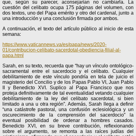
que, según su parecer, aconsejarían no cambiarla. La
cuestión del celibato ocupa 175 páginas del volumen, con
dos textos, uno del Papa emérito y otro del cardenal, junto a
una introducción y una conclusión firmada por ambos.
A continuación, el texto del artículo público al inicio de esta
semana:
https://www.vaticannews.va/es/papa/news/2020-
01/contribucion-celibato-sacerdotal-obediencia-filial-al-
papa.html
Sarah, en su texto, recuerda que “hay un vínculo ontológico-
sacramental entre el sacerdocio y el celibato. Cualquier
debilitamiento de este vínculo pondría en tela de juicio el
magisterio del Concilio y de los Papas Pablo VI, Juan Pablo
II y Benedicto XVI. Suplico al Papa Francisco que nos
proteja definitivamente de tal eventualidad vetando cualquier
debilitamiento de la ley del celibato sacerdotal, si bien
limitado a una u otra región”. Además, Sarah llega a definir
“una catástrofe pastoral, una confusión eclesiológica y un
oscurecimiento de la comprensión del sacerdocio” la
eventual posibilidad de ordenar a hombres casados.
Benedicto XVI, en su breve contribución, reflexionando
sobre el argumento, se remonta a las raíces judías del