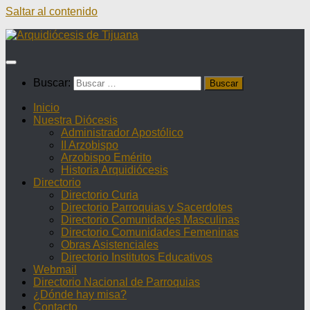
Saltar al contenido
Buscar:
Inicio
Nuestra Diócesis
Administrador Apostólico
II Arzobispo
Arzobispo Emérito
Historia Arquidiócesis
Directorio
Directorio Curia
Directorio Parroquias y Sacerdotes
Directorio Comunidades Masculinas
Directorio Comunidades Femeninas
Obras Asistenciales
Directorio Institutos Educativos
Webmail
Directorio Nacional de Parroquias
¿Dónde hay misa?
Contacto