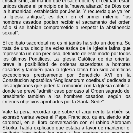
cristianismo, afirmando que el sacerdocio y el celibato están
unidos desde el principio de la “nueva alianza” de Dios con
la humanidad, establecida por Jesús. Y recuerda que ya “en
la Iglesia antigua”, es decir en el primer milenio, “los
hombres casados podían recibir el sacramento del orden
sólo si se habían comprometido a respetar la abstinencia
sexual”.
El celibato sacerdotal no es ni jamás ha sido un dogma. Se
trata de una disciplina eclesiástica de la Iglesia latina que
representa un don precioso, definido de este modo por todos
los últimos Pontífices. La Iglesia Católica de rito oriental
prevé la posibilidad de ordenar sacerdotes a hombres
casados y también para la Iglesia latina han sido admitidas
excepciones precisamente por Benedicto XVI en la
Constitución apostólica “Anglicanorum coetibus” dedicada a
los anglicanos que piden la comunión con la Iglesia católica,
donde se prevé “admitir caso por caso al Orden sagrado del
presbiterio también a los hombres casados, según los
criterios objetivos aprobados por la Santa Sede”.
Vale la pena recordar que sobre el argumento también se
expresó varias veces el Papa Francisco, quien, siendo aún
cardenal, en el libro conversación con el rabino Abraham
Skorka, había explicado que estaba a favor de mantener el