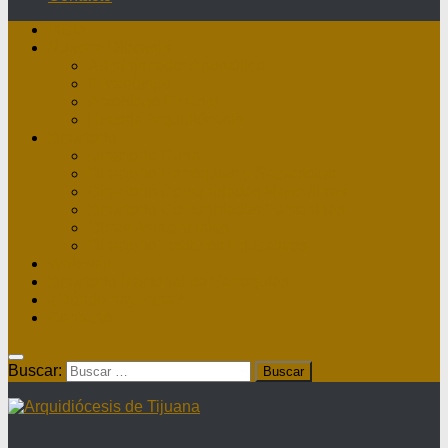
Inicio
Nuestra Diócesis
Administrador Apostólico
II Arzobispo
Arzobispo Emérito
Historia Arquidiócesis
Directorio
Directorio Curia
Directorio Parroquias y Sacerdotes
Directorio Comunidades Masculinas
Directorio Comunidades Femeninas
Obras Asistenciales
Directorio Institutos Educativos
Webmail
Directorio Nacional de Parroquias
¿Dónde hay misa?
Contacto
Buscar: