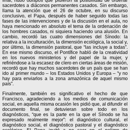
final, hubo obispos que pidieron la posibilidad de ordenar
sacerdotes a diáconos permanentes casados. Sin embargo,
llama la atención que el 26 de octubre, en su discurso
conclusivo, el Papa, después de haber seguido todas las
fases de las intervenciones y de la discusión en el aula, no
haya mencionado en absoluto el tema de la ordenación de
los hombres casados, ni siquiera haciendo una alusión. En
cambio, recordó las cuatro dimensiones del Sínodo: la
relativa a la inculturación, la dimensión ecológica, la social y,
por último, la dimensión pastoral, que “las incluye a todas”.
En ese mismo discurso, el Pontífice habló de la creatividad
en los nuevos ministerios y del papel de la mujer, y
refiriéndose a la escasez de clero en ciertas áreas de misión,
recordó que hay muchos sacerdotes de un país que se han
ido al primer mundo – los Estados Unidos y Europa – “y no
hay para enviarlos a la zona amazónica de aquel mismo
país”.
Finalmente, también es significativo el hecho de que
Francisco, agradeciendo a los medios de comunicación
social, en aquella misma ocasión les pidió que, al difundir el
documento final, se detuvieran sobre todo en los
diagnósticos, “que es la parte en la que el Sínodo se ha
expresado realmente mejor”: el diagnóstico cultural, el
diagnóstico social, el diagnóstico pastoral y el diagnóstico