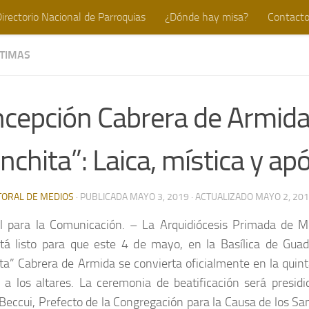
irectorio Nacional de Parroquias
¿Dónde hay misa?
Contact
TIMAS
cepción Cabrera de Armid
nchita”: Laica, mística y ap
TORAL DE MEDIOS
· PUBLICADA
MAYO 3, 2019
· ACTUALIZADO
MAYO 2, 20
l para la Comunicación. – La Arquidiócesis Primada de M
tá listo para que este 4 de mayo, en la Basílica de Gua
ta” Cabrera de Armida se convierta oficialmente en la quin
 a los altares. La ceremonia de beatificación será presidi
Beccui, Prefecto de la Congregación para la Causa de los San