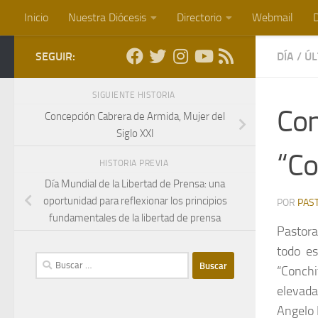
Inicio
Nuestra Diócesis
Directorio
Webmail
D
Saltar al contenido
SEGUIR:
DÍA
/
ÚL
SIGUIENTE HISTORIA
Con
Concepción Cabrera de Armida, Mujer del
Siglo XXI
“Co
HISTORIA PREVIA
Día Mundial de la Libertad de Prensa: una
oportunidad para reflexionar los principios
POR
PAS
fundamentales de la libertad de prensa
Pastora
todo es
Buscar:
“Conchi
elevada
Angelo 