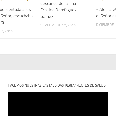
descanso de la Hna.
ue, sentada a los
«¡Alégrate!
Cristina Domínguez
l Señor, escuchaba
el Señor e
Gómez
bra
DICIEMBRE 1
SEPTIEMBRE 10, 2014
7, 2014
HACEMOS NUESTRAS LAS MEDIDAS PERMANENTES DE SALUD