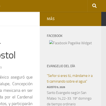
o
MÁS
FACEBOOK
a
óstol
EVANGELIO DEL DÍA
19
"Señor si eres tú, mándame ir a
éxico aseguró que
ti caminando sobre el agua"
dalupe, Concepción
AGOSTO 9, 2026
ta mexicana en ser
Santo Evangelio según San
da por el Cardenal
Mateo 14,22-33. 19º domingo
tos, y participarán
de tiempo ordinario