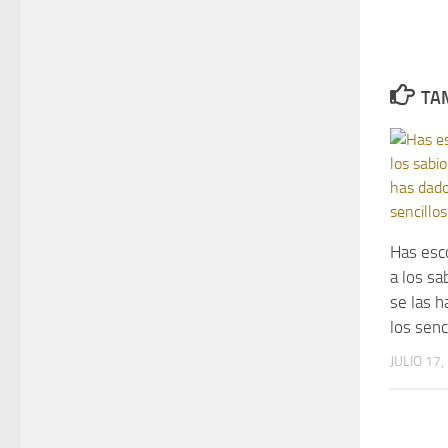
TAM
Has esc
a los sa
se las h
los senc
JULIO 17,