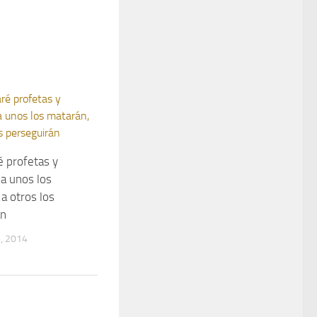
é profetas y
 a unos los
a otros los
án
, 2014