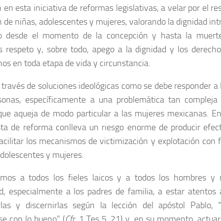
 en esta iniciativa de reformas legislativas, a velar por el r
en de niñas, adolescentes y mujeres, valorando la dignidad int
 desde el momento de la concepción y hasta la muerte
 respeto y, sobre todo, apego a la dignidad y los derec
os en toda etapa de vida y circunstancia.
 través de soluciones ideológicas como se debe responder a 
sonas, específicamente a una problemática tan compleja 
que aqueja de modo particular a las mujeres mexicanas. En l
ta de reforma conlleva un riesgo enorme de producir efec
acilitar los mecanismos de victimización y explotación con 
adolescentes y mujeres.
amos a todos los fieles laicos y a todos los hombres y
d, especialmente a los padres de familia, a estar atentos a
las y discernirlas según la lección del apóstol Pablo, 
e con lo bueno” (
Cfr.
1 Tes 5, 21) y, en su momento, actuar