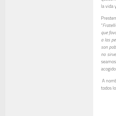
la vida
Prestem
“
Fratelli
que favo
a las p
son pob
no sirv
seamos 
acogido
A nombr
todos l