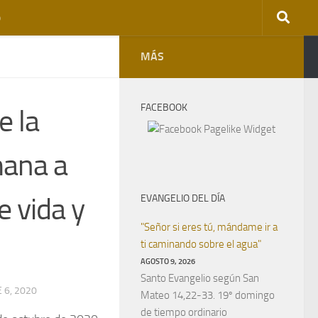
o
MÁS
FACEBOOK
e la
mana a
e vida y
EVANGELIO DEL DÍA
"Señor si eres tú, mándame ir a
ti caminando sobre el agua"
AGOSTO 9, 2026
Santo Evangelio según San
 6, 2020
Mateo 14,22-33. 19º domingo
de tiempo ordinario