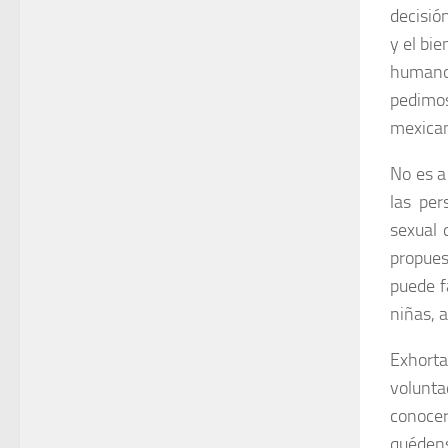
decisión
y el bi
humano
pedimos
mexican
No es a
las per
sexual 
propues
puede f
niñas, 
Exhort
volunta
conocer
quédens