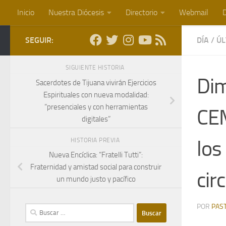
Inicio
Nuestra Diócesis
Directorio
Webmail
D
Saltar al contenido
SEGUIR:
DÍA
/
ÚL
SIGUIENTE HISTORIA
Dim
Sacerdotes de Tijuana vivirán Ejercicios
Espirituales con nueva modalidad:
“presenciales y con herramientas
CEM
digitales”
los
HISTORIA PREVIA
Nueva Encíclica: “Fratelli Tutti”:
Fraternidad y amistad social para construir
cir
un mundo justo y pacífico
POR
PAS
Buscar: