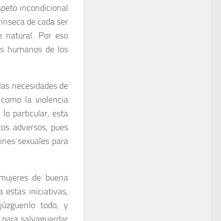
espeto incondicional
rínseca de cada ser
 natural. Por eso
hos humanos de los
las necesidades de
como la violencia
o particular, esta
tos adversos, pues
fines sexuales para
 mujeres de buena
 estas iniciativas,
“júzguenlo todo, y
 para salvaguardar