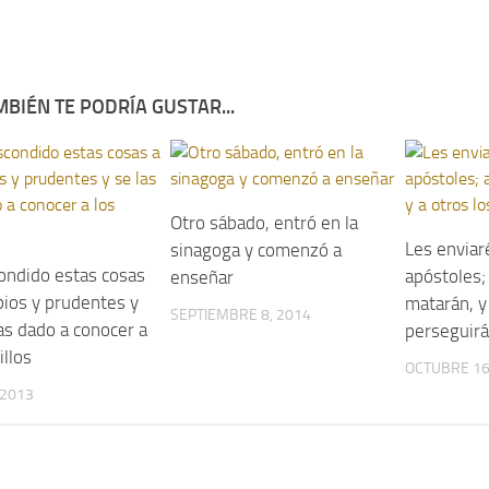
BIÉN TE PODRÍA GUSTAR...
Otro sábado, entró en la
Les enviar
sinagoga y comenzó a
ondido estas cosas
apóstoles;
enseñar
bios y prudentes y
matarán, y 
SEPTIEMBRE 8, 2014
as dado a conocer a
perseguir
illos
OCTUBRE 16
 2013