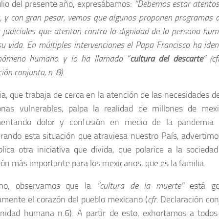
ulio del presente año, expresábamos:
“Debemos estar atentos 
, y con gran pesar, vemos que algunos proponen programas de
os judiciales que atentan contra la dignidad de la persona hum
su vida. En múltiples intervenciones el Papa Francisco ha iden
enómeno humano y lo ha llamado “
cultura del descarte
” (c
ión conjunta, n. 8).
sia, que trabaja de cerca en la atención de las necesidades 
onas vulnerables, palpa la realidad de millones de mex
mentando dolor y confusión en medio de la pandemia 
rando esta situación que atraviesa nuestro País, advertimos
lica otra iniciativa que divida, que polarice a la sociedad
ción más importante para los mexicanos, que es la familia.
mo, observamos que la
“cultura de la muerte”
está go
amente el corazón del pueblo mexicano (
cfr.
Declaración conj
gnidad humana n.6). A partir de esto, exhortamos a todo