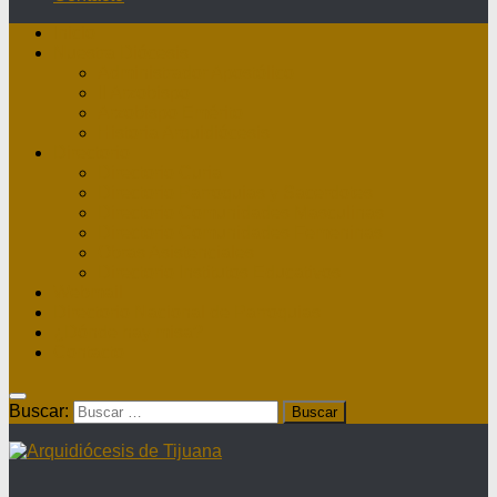
Inicio
Nuestra Diócesis
Administrador Apostólico
II Arzobispo
Arzobispo Emérito
Historia Arquidiócesis
Directorio
Directorio Curia
Directorio Parroquias y Sacerdotes
Directorio Comunidades Masculinas
Directorio Comunidades Femeninas
Obras Asistenciales
Directorio Institutos Educativos
Webmail
Directorio Nacional de Parroquias
¿Dónde hay misa?
Contacto
Buscar: