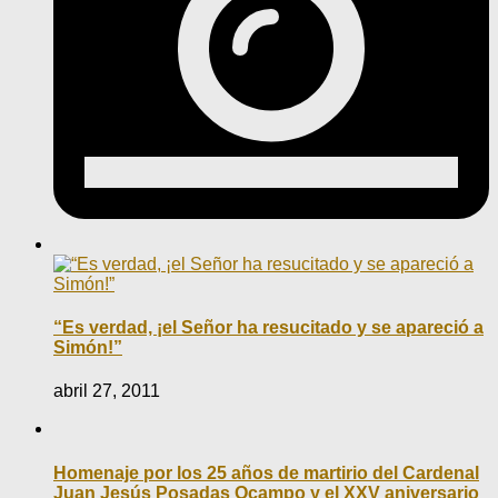
“Es verdad, ¡el Señor ha resucitado y se apareció a
Simón!”
abril 27, 2011
Homenaje por los 25 años de martirio del Cardenal
Juan Jesús Posadas Ocampo y el XXV aniversario