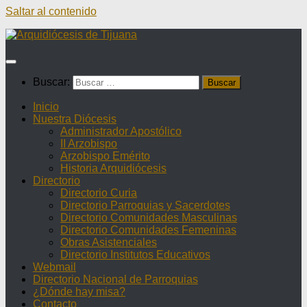
Saltar al contenido
Buscar:
Inicio
Nuestra Diócesis
Administrador Apostólico
II Arzobispo
Arzobispo Emérito
Historia Arquidiócesis
Directorio
Directorio Curia
Directorio Parroquias y Sacerdotes
Directorio Comunidades Masculinas
Directorio Comunidades Femeninas
Obras Asistenciales
Directorio Institutos Educativos
Webmail
Directorio Nacional de Parroquias
¿Dónde hay misa?
Contacto