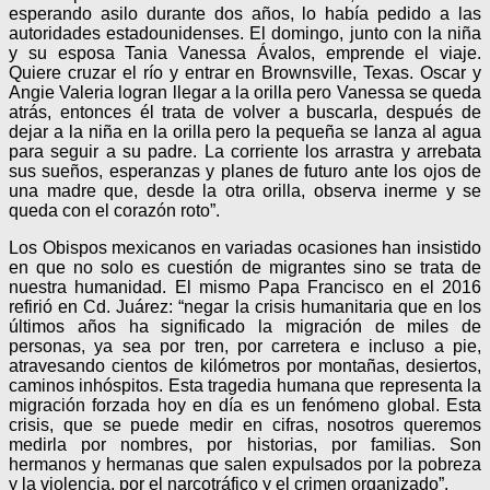
esperando asilo durante dos años, lo había pedido a las
autoridades estadounidenses. El domingo, junto con la niña
y su esposa Tania Vanessa Ávalos, emprende el viaje.
Quiere cruzar el río y entrar en Brownsville, Texas. Oscar y
Angie Valeria logran llegar a la orilla pero Vanessa se queda
atrás, entonces él trata de volver a buscarla, después de
dejar a la niña en la orilla pero la pequeña se lanza al agua
para seguir a su padre. La corriente los arrastra y arrebata
sus sueños, esperanzas y planes de futuro ante los ojos de
una madre que, desde la otra orilla, observa inerme y se
queda con el corazón roto”.
Los Obispos mexicanos en variadas ocasiones han insistido
en que no solo es cuestión de migrantes sino se trata de
nuestra humanidad. El mismo Papa Francisco en el 2016
refirió en Cd. Juárez: “negar la crisis humanitaria que en los
últimos años ha significado la migración de miles de
personas, ya sea por tren, por carretera e incluso a pie,
atravesando cientos de kilómetros por montañas, desiertos,
caminos inhóspitos. Esta tragedia humana que representa la
migración forzada hoy en día es un fenómeno global. Esta
crisis, que se puede medir en cifras, nosotros queremos
medirla por nombres, por historias, por familias. Son
hermanos y hermanas que salen expulsados por la pobreza
y la violencia, por el narcotráfico y el crimen organizado”.