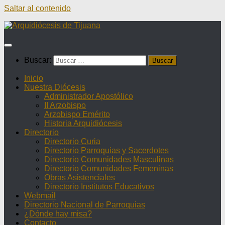
Saltar al contenido
Buscar:
Inicio
Nuestra Diócesis
Administrador Apostólico
II Arzobispo
Arzobispo Emérito
Historia Arquidiócesis
Directorio
Directorio Curia
Directorio Parroquias y Sacerdotes
Directorio Comunidades Masculinas
Directorio Comunidades Femeninas
Obras Asistenciales
Directorio Institutos Educativos
Webmail
Directorio Nacional de Parroquias
¿Dónde hay misa?
Contacto