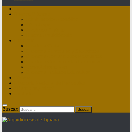
Inicio
Nuestra Diócesis
Administrador Apostólico
II Arzobispo
Arzobispo Emérito
Historia Arquidiócesis
Directorio
Directorio Curia
Directorio Parroquias y Sacerdotes
Directorio Comunidades Masculinas
Directorio Comunidades Femeninas
Obras Asistenciales
Directorio Institutos Educativos
Webmail
Directorio Nacional de Parroquias
¿Dónde hay misa?
Contacto
Buscar: