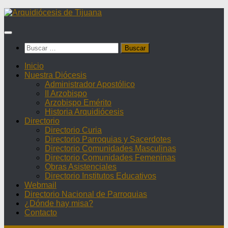
Saltar
al
contenido
Buscar:
Inicio
Nuestra Diócesis
Administrador Apostólico
II Arzobispo
Arzobispo Emérito
Historia Arquidiócesis
Directorio
Directorio Curia
Directorio Parroquias y Sacerdotes
Directorio Comunidades Masculinas
Directorio Comunidades Femeninas
Obras Asistenciales
Directorio Institutos Educativos
Webmail
Directorio Nacional de Parroquias
¿Dónde hay misa?
Contacto