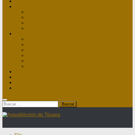
Inicio
Nuestra Diócesis
Administrador Apostólico
II Arzobispo
Arzobispo Emérito
Historia Arquidiócesis
Directorio
Directorio Curia
Directorio Parroquias y Sacerdotes
Directorio Comunidades Masculinas
Directorio Comunidades Femeninas
Obras Asistenciales
Directorio Institutos Educativos
Webmail
Directorio Nacional de Parroquias
¿Dónde hay misa?
Contacto
Buscar: