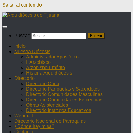
Saltar al contenido
Buscar:
Inicio
Nuestra Diócesis
Administrador Apostólico
II Arzobispo
Arzobispo Emérito
Historia Arquidiócesis
Directorio
Directorio Curia
Directorio Parroquias y Sacerdotes
Directorio Comunidades Masculinas
Directorio Comunidades Femeninas
Obras Asistenciales
Directorio Institutos Educativos
Webmail
Directorio Nacional de Parroquias
¿Dónde hay misa?
Contacto