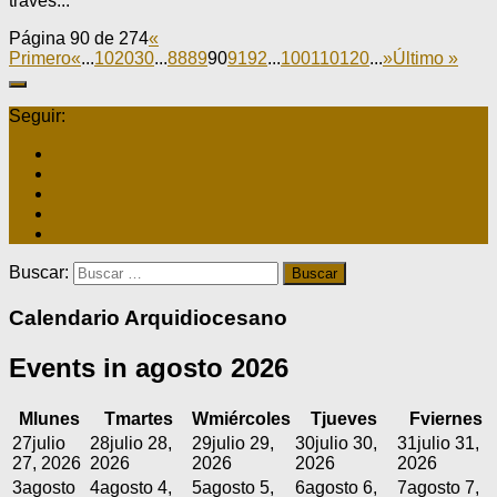
través...
Página 90 de 274
«
Primero
«
...
10
20
30
...
88
89
90
91
92
...
100
110
120
...
»
Último »
Seguir:
Buscar:
Calendario Arquidiocesano
Events in agosto 2026
M
lunes
T
martes
W
miércoles
T
jueves
F
viernes
27
julio
28
julio 28,
29
julio 29,
30
julio 30,
31
julio 31,
27, 2026
2026
2026
2026
2026
3
agosto
4
agosto 4,
5
agosto 5,
6
agosto 6,
7
agosto 7,