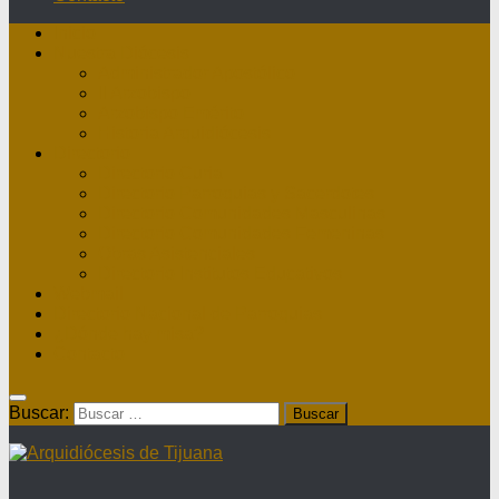
Inicio
Nuestra Diócesis
Administrador Apostólico
II Arzobispo
Arzobispo Emérito
Historia Arquidiócesis
Directorio
Directorio Curia
Directorio Parroquias y Sacerdotes
Directorio Comunidades Masculinas
Directorio Comunidades Femeninas
Obras Asistenciales
Directorio Institutos Educativos
Webmail
Directorio Nacional de Parroquias
¿Dónde hay misa?
Contacto
Buscar: