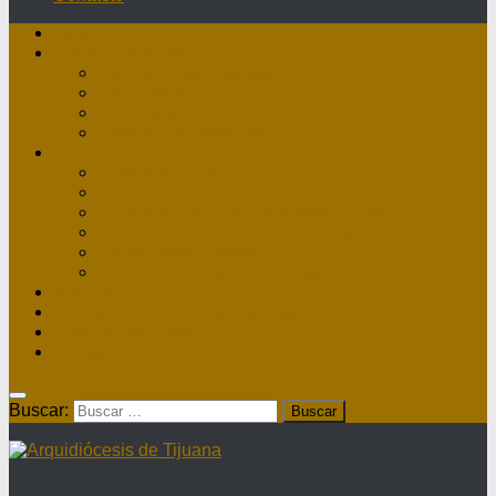
Inicio
Nuestra Diócesis
Administrador Apostólico
II Arzobispo
Arzobispo Emérito
Historia Arquidiócesis
Directorio
Directorio Curia
Directorio Parroquias y Sacerdotes
Directorio Comunidades Masculinas
Directorio Comunidades Femeninas
Obras Asistenciales
Directorio Institutos Educativos
Webmail
Directorio Nacional de Parroquias
¿Dónde hay misa?
Contacto
Buscar: