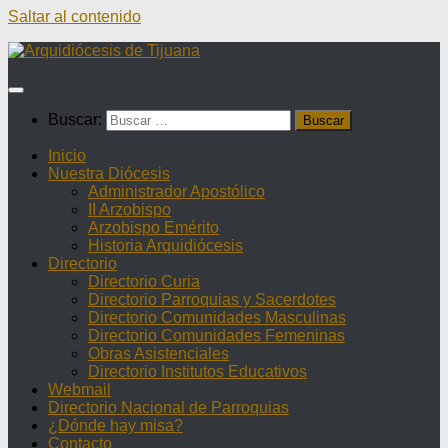
Saltar al contenido
Buscar:
Inicio
Nuestra Diócesis
Administrador Apostólico
II Arzobispo
Arzobispo Emérito
Historia Arquidiócesis
Directorio
Directorio Curia
Directorio Parroquias y Sacerdotes
Directorio Comunidades Masculinas
Directorio Comunidades Femeninas
Obras Asistenciales
Directorio Institutos Educativos
Webmail
Directorio Nacional de Parroquias
¿Dónde hay misa?
Contacto