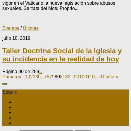
vigor en el Vaticano la nueva legislación sobre abusos
sexuales. Se trata del Motu Proprio...
Eventos
/
Últimas
julio 18, 2019
Taller Doctrina Social de la Iglesia y
su incidencia en la realidad de hoy
Página 80 de 289
«
Primero
«
...
10
20
30
...
78
79
80
81
82
...
90
100
110
...
»
Último »
Seguir: